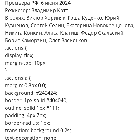
Премьера РФ: 6 июня 2024
Режиссер: Владимир Котт
В ролях: Виктор Хориняк, Гоша Куценко, Юрий
Кузнецов, Сергей Селин, Екатерина Новокрещенова,
Никита Конкин, Алиса Клагиш, Федор Скальский,
Борис Каморзин, Олег Васильков
.actions {
display: flex;
margin-top: 10px;
}
.actions a {
margin: 0 8px 0 0;
background: #242424;
border: 1px solid #404040;
outline: solid 1px #111;
padding: 4px 7px;
border-radius: 1px;
transition: background 0.2s;
text-decoration: none;