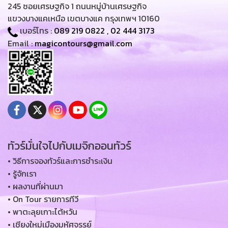
245 ซอยเศรษฐกิจ 1 ถนนหมู่บ้านเศรษฐกิจ
แขวงบางแคเหนือ เขตบางแค กรุงเทพฯ 10160
เบอร์โทร :
089 219 0822
,
02 444 3173
Email :
magicontours@gmail.com
ทัวร์มั่นใจไปกับเมจิกออนทัวร์
• วิธีการจองทัวร์และการชำระเงิน
• รู้จักเรา
• ผลงานที่ผ่านมา
• On Tour รายการทีวี
• พาตะลุยเกาะไต้หวัน
• เชียงใหม่เมืองมหัศจรรย์