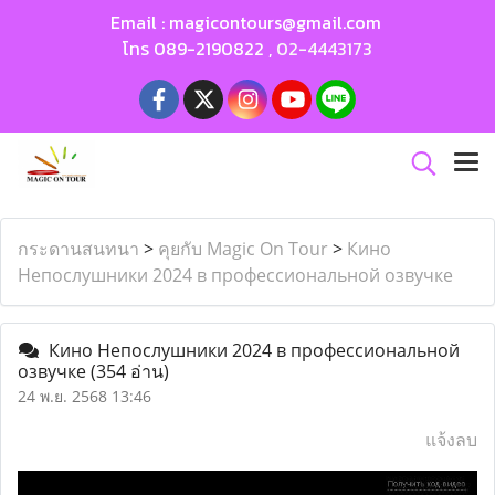
Email :
magicontours@gmail.com
โทร
089-2190822
,
02-4443173
กระดานสนทนา
>
คุยกับ Magic On Tour
>
Кино
Непослушники 2024 в профессиональной озвучке
Кино Непослушники 2024 в профессиональной
озвучке
(354 อ่าน)
24 พ.ย. 2568 13:46
แจ้งลบ