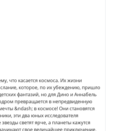
ему, что касается космоса. Их жизни
ослание, которое, по их убеждению, пришло
детских фантазий, но для Дино и Аннабель
смодром превращается в непредвиденную
мечты &ndash; в космосе! Они становятся
ники, эти два юных исследователя
звезды светят ярче, а планеты кажутся
ь начинают свое величайшее приключение.