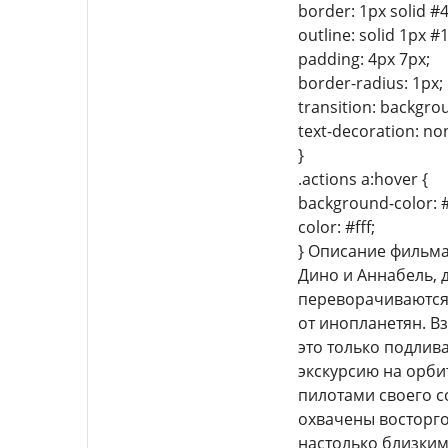
border: 1px solid #
outline: solid 1px #
padding: 4px 7px;
border-radius: 1px;
transition: backgro
text-decoration: no
}
.actions a:hover {
background-color: 
color: #fff;
} Описание фильм
Дино и Аннабель, д
переворачиваются 
от инопланетян. Вз
это только подлив
экскурсию на орби
пилотами своего с
охвачены восторго
настолько близким