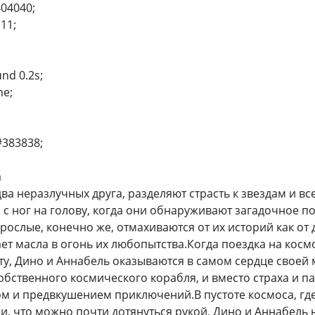
404040;
111;
und 0.2s;
ne;
#383838;
а
ва неразлучных друга, разделяют страсть к звездам и вс
с ног на голову, когда они обнаруживают загадочное п
рослые, конечно же, отмахиваются от их историй как от 
ает масла в огонь их любопытства.Когда поездка на ко
ту, Дино и Аннабель оказываются в самом сердце своей 
обственного космического корабля, и вместо страха и па
м и предвкушением приключений.В пустоте космоса, где 
и, что можно почти дотянуться рукой, Дино и Аннабел