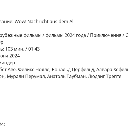
ание: Wow! Nachricht aus dem All
рубежные фильмы / фильмы 2024 года / Приключения / 
0p
 103 мин. / 01:43
юня 2024
Биндер
абет Аве, Феликс Нолле, Рональд Церфельд, Алвара Хёфел
н, Мурали Перумал, Анатоль Таубман, Людвиг Трепте
4;