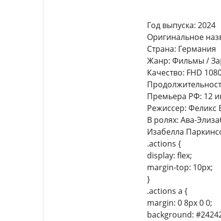
Год выпуска: 2024
Оригинальное назв
Страна: Германия
Жанр: Фильмы / За
Качество: FHD 108
Продолжительность:
Премьера РФ: 12 и
Режиссер: Феликс 
В ролях: Ава-Элиз
Изабелла Паркинсо
.actions {
display: flex;
margin-top: 10px;
}
.actions a {
margin: 0 8px 0 0;
background: #24242