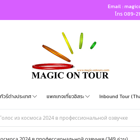
Email :
magic
โทร
089-2
ทัวร์ต่างประเทศ
แพคเกจเที่ยวอิสระ
Inbound Tour (Th
Голос из космоса 2024 в профессиональной озвучке
космоса 2024 в профессиональной озвучке
(349 อ่าน)