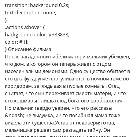
transition: background 0.2s;
text-decoration: none;
}
.actions a:hover {
background-color: #383838;
color: #fff;
} Описание фильма
После загадочной гибели матери мальчик убежден,
что дом, в котором он теперь живет с отцом,
населен злыми демонами. Одно существо обитает в
его шкафу, другие прогуливаются в ночной тьме по
коридорам, заглядывая в пустые комнаты. Отец
считает, что сын переживает смерть матери, и что
его кошмары - лишь плод богатого воображения.
Но мальчик твердо уверен, что его рассказы
&ndash; не выдумка, и что погибшая мама тоже
видела эти существа.Устав от недоверия отца,
мальчишка решает сам разгадать тайну. Он