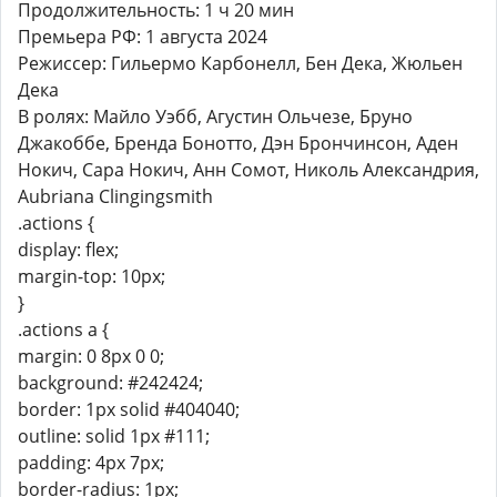
Продолжительность: 1 ч 20 мин
Премьера РФ: 1 августа 2024
Режиссер: Гильермо Карбонелл, Бен Дека, Жюльен
Дека
В ролях: Майло Уэбб, Агустин Ольчезе, Бруно
Джакоббе, Бренда Бонотто, Дэн Брончинсон, Аден
Нокич, Сара Нокич, Анн Сомот, Николь Александрия,
Aubriana Clingingsmith
.actions {
display: flex;
margin-top: 10px;
}
.actions a {
margin: 0 8px 0 0;
background: #242424;
border: 1px solid #404040;
outline: solid 1px #111;
padding: 4px 7px;
border-radius: 1px;