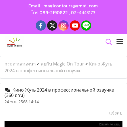
Email :
magicontours@gmail.com
โทร
089-2190822
,
02-4443173
กระดานสนทนา
>
คุยกับ Magic On Tour
>
Кино Жуть
2024 в профессиональной озвучке
Кино Жуть 2024 в профессиональной озвучке
(360 อ่าน)
24 พ.ย. 2568 14:14
แจ้งลบ