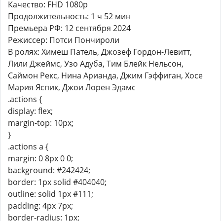
Качество: FHD 1080p
Продолжительность: 1 ч 52 мин
Премьера РФ: 12 сентября 2024
Режиссер: Потси Пончироли
В ролях: Химеш Патель, Джозеф Гордон-Левитт,
Лили Джеймс, Узо Адуба, Тим Блейк Нельсон,
Саймон Рекс, Нина Арианда, Джим Гэффиган, Хосе
Мария Яспик, Джои Лорен Эдамс
.actions {
display: flex;
margin-top: 10px;
}
.actions a {
margin: 0 8px 0 0;
background: #242424;
border: 1px solid #404040;
outline: solid 1px #111;
padding: 4px 7px;
border-radius: 1px;