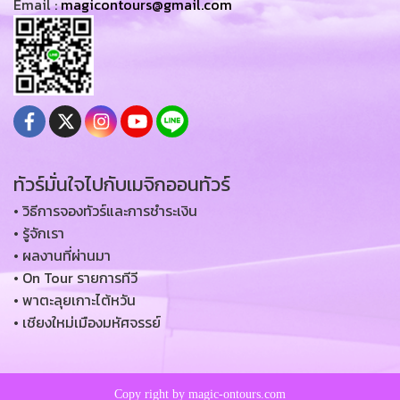
Email :
magicontours@gmail.com
ทัวร์มั่นใจไปกับเมจิกออนทัวร์
• วิธีการจองทัวร์และการชำระเงิน
• รู้จักเรา
• ผลงานที่ผ่านมา
• On Tour รายการทีวี
• พาตะลุยเกาะไต้หวัน
• เชียงใหม่เมืองมหัศจรรย์
Copy right by magic-ontours.com