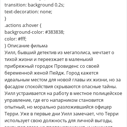
transition: background 0.2s;
text-decoration: none;
}
.actions a:hover {
background-color: #383838;
color: #fff;
} Описание фильма
Уилл, бывший детектив из мегаполиса, мечтает о
тихой жизни и переезжает в маленький
прибрежный городок Провиденс со своей
беременной женой Пейдж. Город кажется
идеальным местом для новой главы их жизни, но за
фасадом спокойствия скрываются опасные тайны.
Уилл устраивается на работу в местное полицейское
управление, где его напарником становится
опытный, но морально разложившийся офицер
Терри. Уже в первые дни Уилл замечает, что Терри
использует свою должность для личной выгоды,