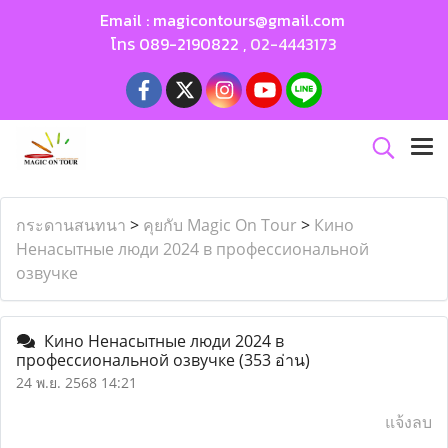
Email :
magicontours@gmail.com
โทร
089-2190822
,
02-4443173
กระดานสนทนา
>
คุยกับ Magic On Tour
>
Кино
Ненасытные люди 2024 в профессиональной
озвучке
Кино Ненасытные люди 2024 в
профессиональной озвучке
(353 อ่าน)
24 พ.ย. 2568 14:21
แจ้งลบ