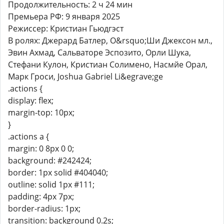
Продолжительность: 2 ч 24 мин
Премьера РФ: 9 января 2025
Режиссер: Кристиан Гьюдгэст
В ролях: Джерард Батлер, О&rsquo;Ши Джексон мл.,
Эвин Ахмад, Сальваторе Эспозито, Орли Шука,
Стефани Кулон, Кристиан Солимено, Насмйе Орал,
Марк Гроси, Joshua Gabriel Li&egrave;ge
.actions {
display: flex;
margin-top: 10px;
}
.actions a {
margin: 0 8px 0 0;
background: #242424;
border: 1px solid #404040;
outline: solid 1px #111;
padding: 4px 7px;
border-radius: 1px;
transition: background 0.2s;