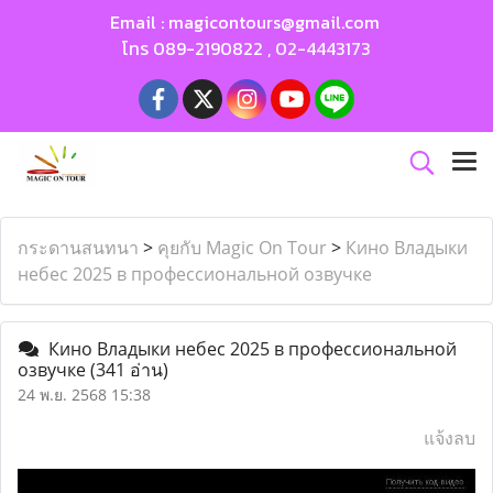
Email :
magicontours@gmail.com
โทร
089-2190822
,
02-4443173
กระดานสนทนา
>
คุยกับ Magic On Tour
>
Кино Владыки
небес 2025 в профессиональной озвучке
Кино Владыки небес 2025 в профессиональной
озвучке
(341 อ่าน)
24 พ.ย. 2568 15:38
แจ้งลบ