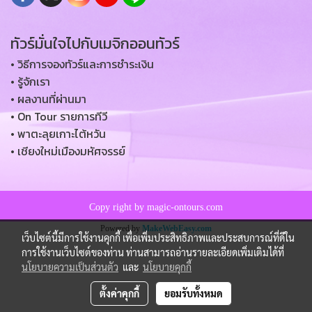
ทัวร์มั่นใจไปกับเมจิกออนทัวร์
• วิธีการจองทัวร์และการชำระเงิน
• รู้จักเรา
• ผลงานที่ผ่านมา
• On Tour รายการทีวี
• พาตะลุยเกาะไต้หวัน
• เชียงใหม่เมืองมหัศจรรย์
Copy right by magic-ontours.com
Powered by
MakeWebEasy.com
เว็บไซต์นี้มีการใช้งานคุกกี้ เพื่อเพิ่มประสิทธิภาพและประสบการณ์ที่ดีใน
การใช้งานเว็บไซต์ของท่าน ท่านสามารถอ่านรายละเอียดเพิ่มเติมได้ที่
นโยบายความเป็นส่วนตัว
และ
นโยบายคุกกี้
ตั้งค่าคุกกี้
ยอมรับทั้งหมด