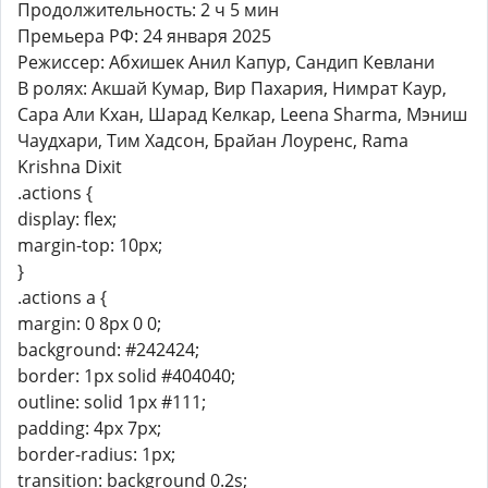
Продолжительность: 2 ч 5 мин
Премьера РФ: 24 января 2025
Режиссер: Абхишек Анил Капур, Сандип Кевлани
В ролях: Акшай Кумар, Вир Пахария, Нимрат Каур,
Сара Али Кхан, Шарад Келкар, Leena Sharma, Мэниш
Чаудхари, Тим Хадсон, Брайан Лоуренс, Rama
Krishna Dixit
.actions {
display: flex;
margin-top: 10px;
}
.actions a {
margin: 0 8px 0 0;
background: #242424;
border: 1px solid #404040;
outline: solid 1px #111;
padding: 4px 7px;
border-radius: 1px;
transition: background 0.2s;