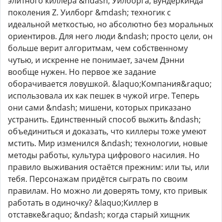
элитного киллера &ndash; Уилборга, вундеркинда
поколения Z. Уилборг &mdash; техногик с
идеальной меткостью, но абсолютно без моральных
ориентиров. Для него люди &ndash; просто цели, он
больше верит алгоритмам, чем собственному
чутью, и искренне не понимает, зачем Дэнни
вообще нужен. Но первое же задание
оборачивается ловушкой. &laquo;Компания&raquo;
использовала их как пешек в чужой игре. Теперь
они сами &ndash; мишени, которых приказано
устранить. Единственный способ выжить &ndash;
объединиться и доказать, что киллеры тоже умеют
мстить. Мир изменился &ndash; технологии, новые
методы работы, культура цифрового насилия. Но
правило выживания остаётся прежним: или ты, или
тебя. Персонажам придётся сыграть по своим
правилам. Но можно ли доверять тому, кто привык
работать в одиночку? &laquo;Киллер в
отставке&raquo; &ndash; когда старый хищник