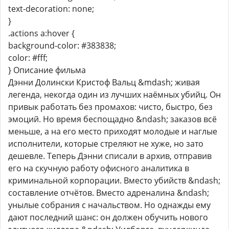
text-decoration: none;
}
.actions a:hover {
background-color: #383838;
color: #fff;
} Описание фильма
Дэнни Долински Кристоф Вальц &mdash; живая
легенда, некогда один из лучших наёмных убийц. Он
привык работать без промахов: чисто, быстро, без
эмоций. Но время беспощадно &ndash; заказов всё
меньше, а на его место приходят молодые и наглые
исполнители, которые стреляют не хуже, но зато
дешевле. Теперь Дэнни списали в архив, отправив
его на скучную работу офисного аналитика в
криминальной корпорации. Вместо убийств &ndash;
составление отчётов. Вместо адреналина &ndash;
унылые собрания с начальством. Но однажды ему
дают последний шанс: он должен обучить нового