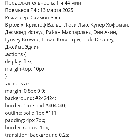
Продолжительность: 1 ч 44 мин
Премьера РФ: 13 марта 2025
Режиссер: Саймон Уэст
В ролях: Кристоф Вальц, Люси Лью, Купер Хоффман,
Десмонд Иствуд, Райан Макпарланд, Энн Акин,
Lynsey Browne, Гэвин Ковентри, Clide Delaney,
Джеймс Эдлин
.actions {
display: flex;
margin-top: 10px;
}
.actions a {
margin: 0 8px 0 0;
background: #242424;
border: 1px solid #404040;
outline: solid 1px #111;
padding: 4px 7px;
border-radius: 1px;
transition: background 0.2s;