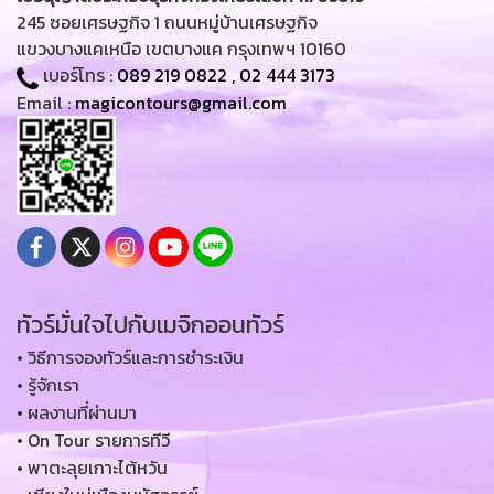
245 ซอยเศรษฐกิจ 1 ถนนหมู่บ้านเศรษฐกิจ
แขวงบางแคเหนือ เขตบางแค กรุงเทพฯ 10160
เบอร์โทร :
089 219 0822
,
02 444 3173
Email :
magicontours@gmail.com
ทัวร์มั่นใจไปกับเมจิกออนทัวร์
• วิธีการจองทัวร์และการชำระเงิน
• รู้จักเรา
• ผลงานที่ผ่านมา
• On Tour รายการทีวี
• พาตะลุยเกาะไต้หวัน