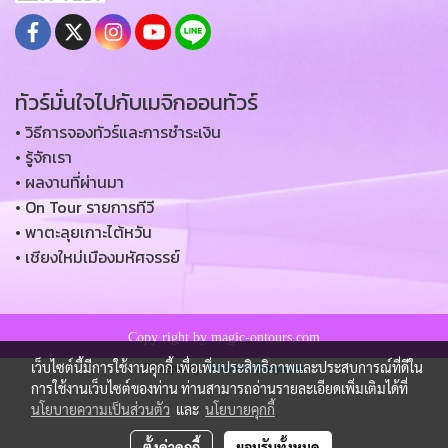
ทัวร์มั่นใจไปกับเมจิกออนทัวร์
• วิธีการจองทัวร์และการชำระเงิน
• รู้จักเรา
• ผลงานที่ผ่านมา
• On Tour รายการทีวี
• พาตะลุยเกาะไต้หวัน
• เชียงใหม่เมืองมหัศจรรย์
Copy right by magic-ontours.com
เว็บไซต์นี้มีการใช้งานคุกกี้ เพื่อเพิ่มประสิทธิภาพและประสบการณ์ที่ดีใน
Powered by
MakeWebEasy.com
การใช้งานเว็บไซต์ของท่าน ท่านสามารถอ่านรายละเอียดเพิ่มเติมได้ที่
นโยบายความเป็นส่วนตัว
และ
นโยบายคุกกี้
ตั้งค่าคุกกี้
ยอมรับทั้งหมด