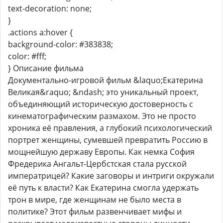
text-decoration: none;
}
.actions a:hover {
background-color: #383838;
color: #fff;
} Описание фильма
Документально-игровой фильм &laquo;Екатерина
Великая&raquo; &ndash; это уникальный проект,
объединяющий историческую достоверность с
кинематографическим размахом. Это не просто
хроника её правления, а глубокий психологический
портрет женщины, сумевшей превратить Россию в
мощнейшую державу Европы. Как немка София
Фредерика Ангальт-Цербстская стала русской
императрицей? Какие заговоры и интриги окружали
её путь к власти? Как Екатерина смогла удержать
трон в мире, где женщинам не было места в
политике? Этот фильм развенчивает мифы и