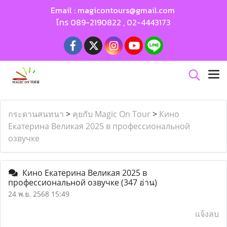
Email :
magicontours@gmail.com
โทร
089-2190822
,
02-4443173
กระดานสนทนา
>
คุยกับ Magic On Tour
>
Кино
Екатерина Великая 2025 в профессиональной
озвучке
Кино Екатерина Великая 2025 в
профессиональной озвучке
(347 อ่าน)
24 พ.ย. 2568 15:49
แจ้งลบ