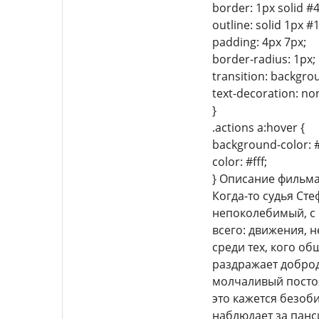
border: 1px solid #
outline: solid 1px #
padding: 4px 7px;
border-radius: 1px;
transition: backgro
text-decoration: no
}
.actions a:hover {
background-color: 
color: #fff;
} Описание фильм
Когда-то судья Ст
непоколебимый, с 
всего: движения, 
среди тех, кого о
раздражает доброд
молчаливый постоя
это кажется безоб
наблюдает за панс