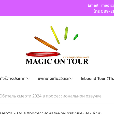
Email :
magic
โทร
089-2
ทัวร์ต่างประเทศ
แพคเกจเที่ยวอิสระ
Inbound Tour (Th
Обитель смерти 2024 в профессиональной озвучке
мерти 2024 в профессиональной озвучке
(347 อ่าน)