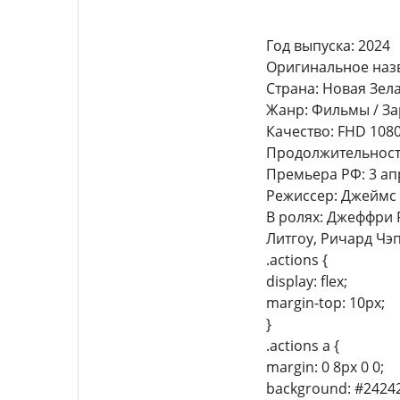
Год выпуска: 2024
Оригинальное назва
Страна: Новая Зел
Жанр: Фильмы / За
Качество: FHD 108
Продолжительность
Премьера РФ: 3 ап
Режиссер: Джеймс
В ролях: Джеффри 
Литгоу, Ричард Чэ
.actions {
display: flex;
margin-top: 10px;
}
.actions a {
margin: 0 8px 0 0;
background: #24242