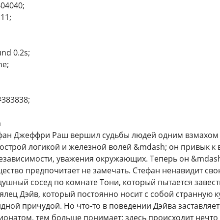
404040;
111;
und 0.2s;
ne;
#383838;
а
ефан Джеффри Раш вершил судьбы людей одним взмахом 
острой логикой и железной волей &mdash; он привык к в
независимости, уважения окружающих. Теперь он &mdash
бщество предпочитает не замечать. Стефан ненавидит сво
ушный сосед по комнате Тони, который пытается завест
лец Дэйв, который постоянно носит с собой странную ку
идной причудой. Но что-то в поведении Дэйва заставляе
ионатом, тем больше понимает: здесь происходит нечт