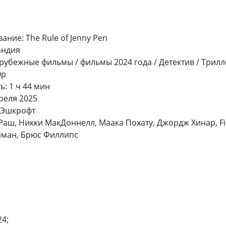
ние: The Rule of Jenny Pen
андия
рубежные фильмы / фильмы 2024 года / Детектив / Трилл
0p
: 1 ч 44 мин
реля 2025
 Эшкрофт
Раш, Никки МакДоннелл, Маака Похату, Джордж Хинар, Fio
пман, Брюс Филлипс
4;