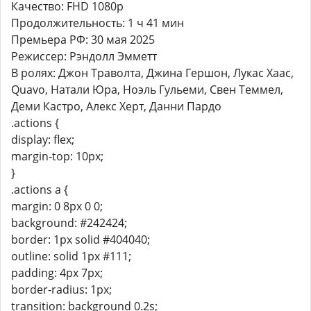
Качество: FHD 1080p
Продолжительность: 1 ч 41 мин
Премьера РФ: 30 мая 2025
Режиссер: Рэндолл Эмметт
В ролях: Джон Траволта, Джина Гершон, Лукас Хаас,
Quavo, Натали Юра, Ноэль Гульеми, Свен Теммел,
Деми Кастро, Алекс Херт, Данни Пардо
.actions {
display: flex;
margin-top: 10px;
}
.actions a {
margin: 0 8px 0 0;
background: #242424;
border: 1px solid #404040;
outline: solid 1px #111;
padding: 4px 7px;
border-radius: 1px;
transition: background 0.2s;