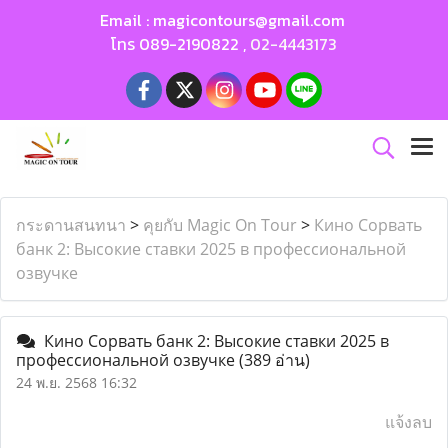
Email :
magicontours@gmail.com
โทร
089-2190822
,
02-4443173
กระดานสนทนา
>
คุยกับ Magic On Tour
>
Кино Сорвать
банк 2: Высокие ставки 2025 в профессиональной
озвучке
Кино Сорвать банк 2: Высокие ставки 2025 в
профессиональной озвучке
(389 อ่าน)
24 พ.ย. 2568 16:32
แจ้งลบ