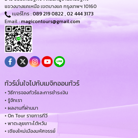
แขวงบางแคเหนือ เขตบางแค กรุงเทพฯ 10160
เบอร์โทร :
089 219 0822
,
02 444 3173
Email :
magicontours@gmail.com
ทัวร์มั่นใจไปกับเมจิกออนทัวร์
• วิธีการจองทัวร์และการชำระเงิน
• รู้จักเรา
• ผลงานที่ผ่านมา
• On Tour รายการทีวี
• พาตะลุยเกาะไต้หวัน
• เชียงใหม่เมืองมหัศจรรย์