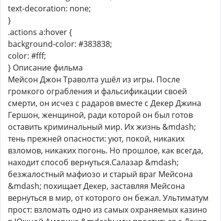
text-decoration: none;
}
.actions a:hover {
background-color: #383838;
color: #fff;
} Описание фильма
Мейсон Джон Траволта ушёл из игры. После
громкого ограбления и фальсификации своей
смерти, он исчез с радаров вместе с Декер Джина
Гершон, женщиной, ради которой он был готов
оставить криминальный мир. Их жизнь &mdash;
тень прежней опасности: уют, покой, никаких
взломов, никаких погонь. Но прошлое, как всегда,
находит способ вернуться.Салазар &mdash;
безжалостный мафиозо и старый враг Мейсона
&mdash; похищает Декер, заставляя Мейсона
вернуться в мир, от которого он бежал. Ультиматум
прост: взломать одно из самых охраняемых казино