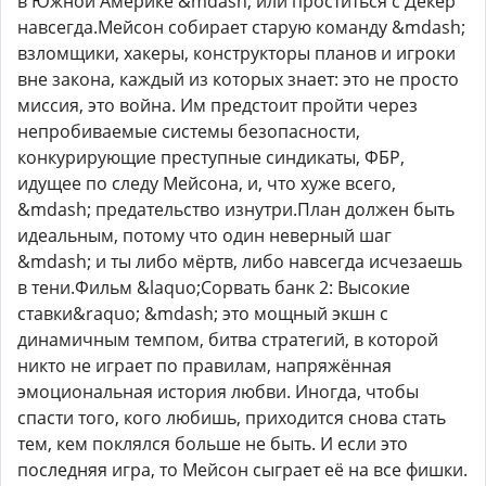
в Южной Америке &mdash; или проститься с Декер
навсегда.Мейсон собирает старую команду &mdash;
взломщики, хакеры, конструкторы планов и игроки
вне закона, каждый из которых знает: это не просто
миссия, это война. Им предстоит пройти через
непробиваемые системы безопасности,
конкурирующие преступные синдикаты, ФБР,
идущее по следу Мейсона, и, что хуже всего,
&mdash; предательство изнутри.План должен быть
идеальным, потому что один неверный шаг
&mdash; и ты либо мёртв, либо навсегда исчезаешь
в тени.Фильм &laquo;Сорвать банк 2: Высокие
ставки&raquo; &mdash; это мощный экшн с
динамичным темпом, битва стратегий, в которой
никто не играет по правилам, напряжённая
эмоциональная история любви. Иногда, чтобы
спасти того, кого любишь, приходится снова стать
тем, кем поклялся больше не быть. И если это
последняя игра, то Мейсон сыграет её на все фишки.