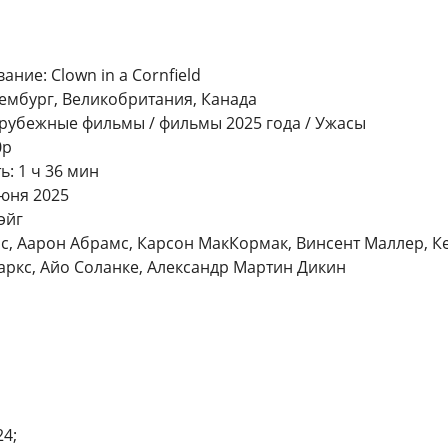
ние: Clown in a Cornfield
ембург, Великобритания, Канада
рубежные фильмы / фильмы 2025 года / Ужасы
0p
: 1 ч 36 мин
юня 2025
эйг
лас, Аарон Абрамс, Карсон МакКормак, Винсент Маллер, К
аркс, Айо Соланке, Александр Мартин Дикин
4;