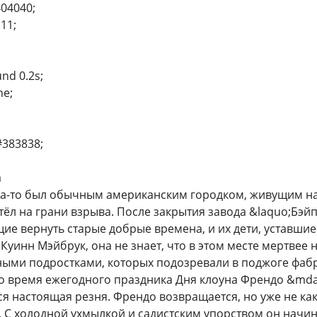
404040;
111;
und 0.2s;
ne;
#383838;
а
да-то был обычным американским городком, живущим на 
тёл на грани взрыва. После закрытия завода &laquo;Бэйп
ие вернуть старые добрые времена, и их дети, уставшие 
Куинн Мэйбрук, она не знает, что в этом месте мертвее 
ными подростками, которых подозревали в поджоге фабр
о время ежегодного праздника Дня клоуна Френдо &mda
я настоящая резня. Френдо возвращается, но уже не как
а. С холодной ухмылкой и садистским упорством он начи