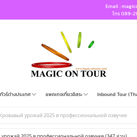
Email :
magic
โทร
089-2
ทัวร์ต่างประเทศ
แพคเกจเที่ยวอิสระ
Inbound Tour (Th
Кровавый урожай 2025 в профессиональной озвучке
урожай 2025 в профессиональной озвучке
(347 อ่าน)