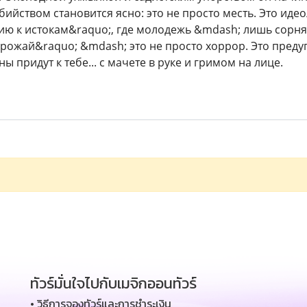
ийством становится ясно: это не просто месть. Это иде
ю к истокам&raquo;, где молодежь &mdash; лишь сорня
рожай&raquo; &mdash; это не просто хоррор. Это пред
 придут к тебе... с мачете в руке и гримом на лице.
ทัวร์มั่นใจไปกับเมจิกออนทัวร์
• วิธีการจองทัวร์และการชำระเงิน