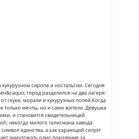
кукурузном сиропе и ностальгии. Сегодня
ен&raquo; город разделился на два лагеря:
от скуки, морали и кукурузных полей.Когда
не только мечты, но и сами жители. Девушка
ики, и становится свидетельницей
sh; некогда милого талисмана завода
 символ единства, а как карающий силуэт
нает уничтожать одно поколение за