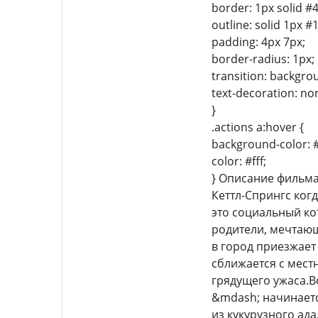
border: 1px solid #
outline: solid 1px #
padding: 4px 7px;
border-radius: 1px;
transition: backgro
text-decoration: no
}
.actions a:hover {
background-color: 
color: #fff;
} Описание фильм
Кеттл-Спрингс ког
это социальный ко
родители, мечтающ
в город приезжает 
сближается с мест
грядущего ужаса.В
&mdash; начинаетс
из кукурузного ад