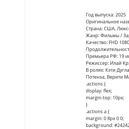
Год выпуска: 2025
Оригинальное назва
Страна: США, Люкс
Жанр: Фильмы / За
Качество: FHD 108
Продолжительность
Премьера РФ: 19 и
Режиссер: Илай Кр
В ролях: Кэти Дуг
Потенза, Верити М
.actions {
display: flex;
margin-top: 10px;
}
.actions a {
margin: 0 8px 0 0;
background: #24242