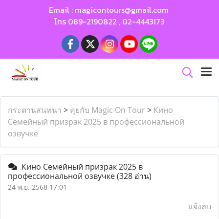
Email :
magicontours@gmail.com
โทร
089-2190822
,
02-4443173
กระดานสนทนา
>
คุยกับ Magic On Tour
>
Кино
Семейный призрак 2025 в профессиональной
озвучке
Кино Семейный призрак 2025 в
профессиональной озвучке
(328 อ่าน)
24 พ.ย. 2568 17:01
แจ้งลบ