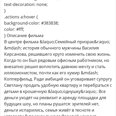
text-decoration: none;
}
.actions a:hover {
background-color: #383838;
color: #fff;
} Описание фильма
В центре фильма &laquo;Семейный призрак&raquo;
&mdash; история обычного мужчины Василия
Кирсанова, решившего круто изменить свою жизнь.
Когда-то он был рядовым офисным работником, но
внезапно решил воплотить давнюю мечту и стать
иллюзионистом, почти как его кумир &mdash;
Копперфильд. Ради амбиций он уговаривает супругу
Светлану продать удобную квартиру и перебраться с
детьми в крошечную &laquo;однушку&raquo;. Все
деньги уходят на реквизит и аренду площадки для
будущих шоу, но планы рушатся: зрителей нет,
деньги испарились, семья живёт в тесноте и