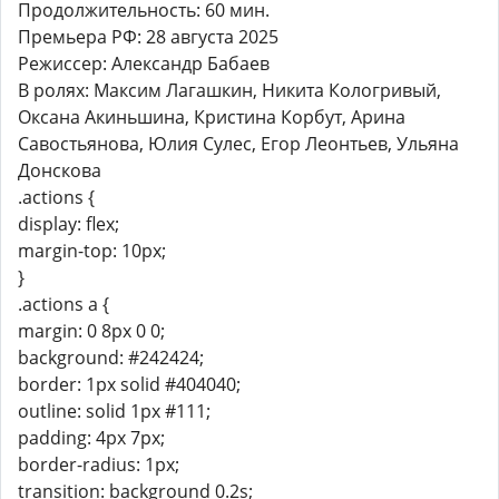
Продолжительность: 60 мин.
Премьера РФ: 28 августа 2025
Режиссер: Александр Бабаев
В ролях: Максим Лагашкин, Никита Кологривый,
Оксана Акиньшина, Кристина Корбут, Арина
Савостьянова, Юлия Сулес, Егор Леонтьев, Ульяна
Донскова
.actions {
display: flex;
margin-top: 10px;
}
.actions a {
margin: 0 8px 0 0;
background: #242424;
border: 1px solid #404040;
outline: solid 1px #111;
padding: 4px 7px;
border-radius: 1px;
transition: background 0.2s;