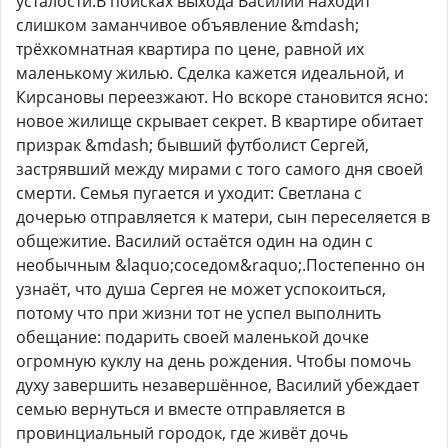
усталости.В поисках выхода Василий находит
слишком заманчивое объявление &mdash;
трёхкомнатная квартира по цене, равной их
маленькому жилью. Сделка кажется идеальной, и
Кирсановы переезжают. Но вскоре становится ясно:
новое жилище скрывает секрет. В квартире обитает
призрак &mdash; бывший футболист Сергей,
застрявший между мирами с того самого дня своей
смерти. Семья пугается и уходит: Светлана с
дочерью отправляется к матери, сын переселяется в
общежитие. Василий остаётся один на один с
необычным &laquo;соседом&raquo;.Постепенно он
узнаёт, что душа Сергея не может успокоиться,
потому что при жизни тот не успел выполнить
обещание: подарить своей маленькой дочке
огромную куклу на день рождения. Чтобы помочь
духу завершить незавершённое, Василий убеждает
семью вернуться и вместе отправляется в
провинциальный городок, где живёт дочь