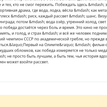
и тех, кто не смог пережить. Побеждать здесь &mdash; з
портивная драма, где вода, лодка, вёсла &mdash; как ме
плеск &mdash; риск, каждый рассвет &mdash; шанс. Виз
нграда; потом &mdash; вода озёр, утренний холод, свет
о победа достаётся через боль и время. Это кино не про
амять, и голод, и страх &mdash; и всё же человек подни
й чемпион СССР по академической гребле, но прежде в
ться.&laquo;Первый на Олимпе&raquo; &mdash; фильм-од
худших обломков, как победа измеряется не только медал
h; не просто быть лучшим, а быть тем, чья история вдо
ен может взойти рассвет.