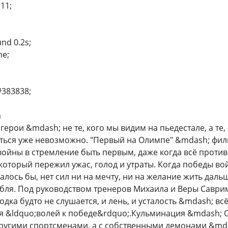
111;
und 0.2s;
ne;
#383838;
а
ерои &mdash; не те, кого мы видим на пьедестале, а те,
яться уже невозможно. "Первый на Олимпе" &mdash; филь
ойны в стремление быть первым, даже когда всё проти
который пережил ужас, голод и утраты. Когда победы во
залось бы, нет сил ни на мечту, ни на желание жить дал
бля. Под руководством тренеров Михаила и Веры Саврим
одка будто не слушается, и лень, и усталость &mdash; вс
ся &ldquo;волей к победе&rdquo;.Кульминация &mdash; О
другими спортсменами, а с собственными демонами &md