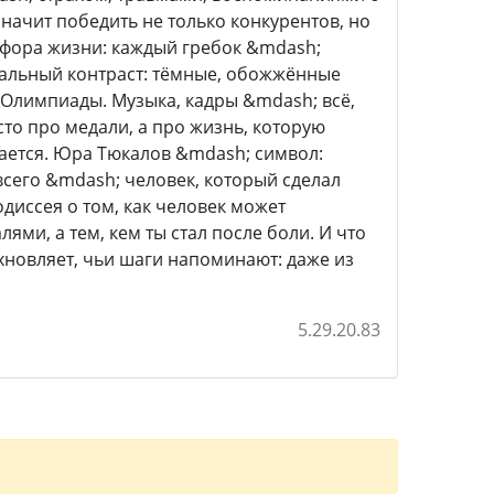
начит победить не только конкурентов, но
тафора жизни: каждый гребок &mdash;
уальный контраст: тёмные, обожжённые
 Олимпиады. Музыка, кадры &mdash; всё,
сто про медали, а про жизнь, которую
мается. Юра Тюкалов &mdash; символ:
сего &mdash; человек, который сделал
иссея о том, как человек может
ями, а тем, кем ты стал после боли. И что
хновляет, чьи шаги напоминают: даже из
5.29.20.83