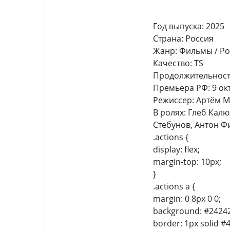
Год выпуска: 2025
Страна: Россия
Жанр: Фильмы / Ро
Качество: TS
Продолжительность
Премьера РФ: 9 ок
Режиссер: Артём 
В ролях: Глеб Кал
Стебунов, Антон Ф
.actions {
display: flex;
margin-top: 10px;
}
.actions a {
margin: 0 8px 0 0;
background: #24242
border: 1px solid #