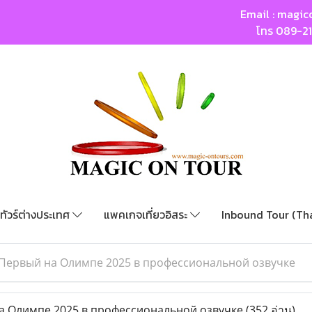
Email :
magic
โทร
089-2
ทัวร์ต่างประเทศ
แพคเกจเที่ยวอิสระ
Inbound Tour (Th
Первый на Олимпе 2025 в профессиональной озвучке
 Олимпе 2025 в профессиональной озвучке
(352 อ่าน)