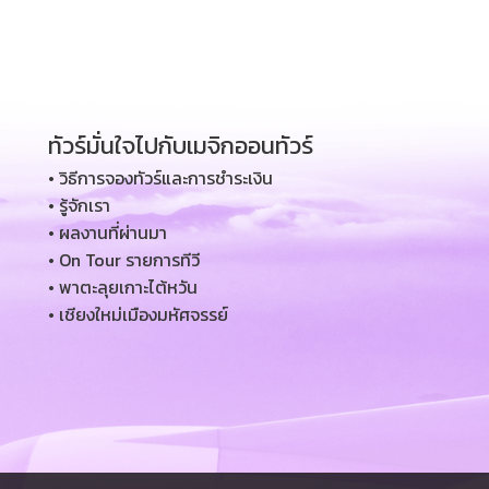
ทัวร์มั่นใจไปกับเมจิกออนทัวร์
• วิธีการจองทัวร์และการชำระเงิน
• รู้จักเรา
• ผลงานที่ผ่านมา
• On Tour รายการทีวี
• พาตะลุยเกาะไต้หวัน
• เชียงใหม่เมืองมหัศจรรย์