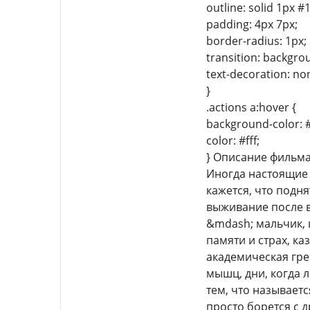
outline: solid 1px #
padding: 4px 7px;
border-radius: 1px;
transition: backgro
text-decoration: no
}
.actions a:hover {
background-color: 
color: #fff;
} Описание фильм
Иногда настоящие г
кажется, что подн
выживание после в
&mdash; мальчик, 
памяти и страх, ка
академическая гре
мышц, дни, когда л
тем, что называет
просто борется с 