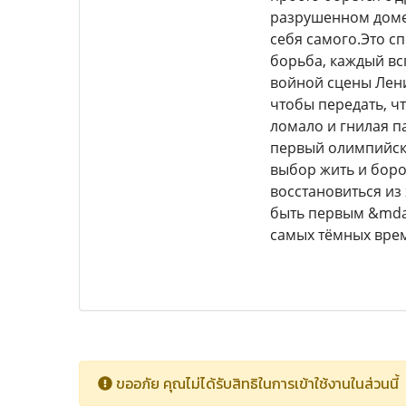
разрушенном доме 
себя самого.Это с
борьба, каждый вс
войной сцены Лени
чтобы передать, чт
ломало и гнилая п
первый олимпийски
выбор жить и боро
восстановиться из 
быть первым &mdas
самых тёмных врем
ขออภัย คุณไม่ได้รับสิทธิในการเข้าใช้งานในส่วนนี้