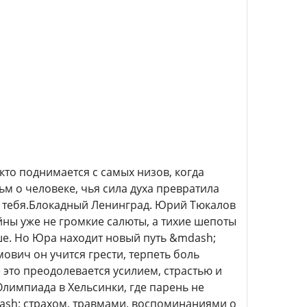
 кто поднимается с самых низов, когда
м о человеке, чья сила духа превратила
в тебя.Блокадный Ленинград. Юрий Тюкалов
йны уже не громкие салюты, а тихие шепоты
ьше. Но Юра находит новый путь &mdash;
ович он учится грести, терпеть боль
ё это преодолевается усилием, страстью и
лимпиада в Хельсинки, где парень не
ash; страхом, травмами, воспоминаниями о