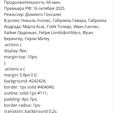
Продолжительность: 60 мин.
Премьера РФ: 16 октября 2025
Режиссер: Доминго Гонсалес
В ролях: Николь Уоллес, Габриель Гевара, Габриэла
Андрада, Марта Асас, Гойя Толедо, Иван Санчес,
Хайме Ордоньес, Felipe Londo&ntilde;o, Фран
Беренгер, Серхи Матеу
.actions {
display: flex;
margin-top: 10px;
}
.actions a {
margin: 0 8px 0 0;
background: #242424;
border: 1px solid #404040;
outline: solid 1px #111;
padding: 4px 7px;
border-radius: 1px;
transition: background 0.2s;