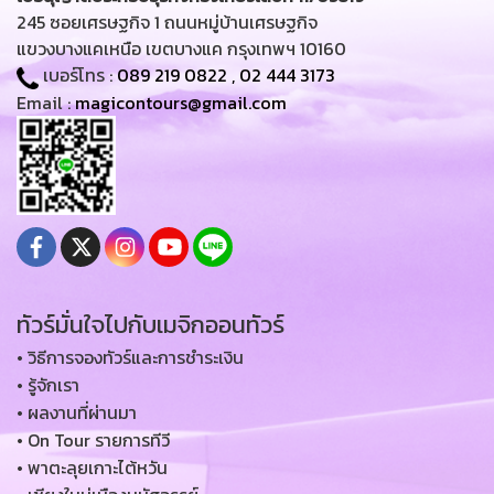
245 ซอยเศรษฐกิจ 1 ถนนหมู่บ้านเศรษฐกิจ
แขวงบางแคเหนือ เขตบางแค กรุงเทพฯ 10160
เบอร์โทร :
089 219 0822
,
02 444 3173
Email :
magicontours@gmail.com
ทัวร์มั่นใจไปกับเมจิกออนทัวร์
• วิธีการจองทัวร์และการชำระเงิน
• รู้จักเรา
• ผลงานที่ผ่านมา
• On Tour รายการทีวี
• พาตะลุยเกาะไต้หวัน