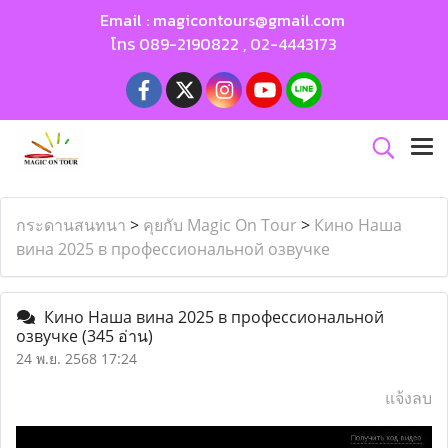
Email :
magicontours@gmail.com
โทร
089-2190822
,
02-4443173
กระดานสนทนา
>
คุยกับ Magic On Tour
>
Кино Наша
вина 2025 в профессиональной озвучке
Кино Наша вина 2025 в профессиональной
озвучке
(345 อ่าน)
24 พ.ย. 2568 17:24
แจ้งลบ