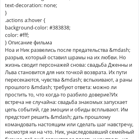
text-decoration: none;
}
.actions a:hover {
background-color: #383838;
color: #fff;
} Описание фильма
Ноа и Ник развелись после предательства &mdash;
разрыв, который оставил шрамы на их любви. Но
жизнь сводит персонажей снова: свадьба Дженны и
Льва становится для них точкой возврата. Их пути
пересекаются, чувства &mdash; вспыхивают, а раны
прошлого &mdash; требуют ответа: можно ли
простить то, что когда-то разбило доверие?Их
встреча не случайна: свадьба знакомых запускает
цепь событий, где эмоции и обиды всплывают. Им
предстоит решить &mdash; дать прошлому
командовать настоящим или сделать шаг навстречу,
несмотря ни на что. Ник, унаследовавший семейный