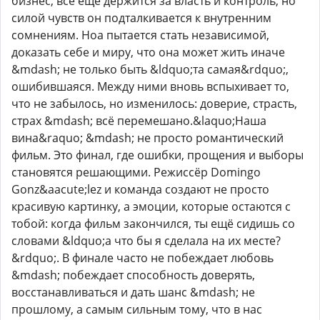
бизнес, всё ещё держится за власть и контроль, но
силой чувств он подталкивается к внутренним
сомнениям. Ноа пытается стать независимой,
доказать себе и миру, что она может жить иначе
&mdash; не только быть &ldquo;та самая&rdquo;,
ошибившаяся. Между ними вновь вспыхивает то,
что не забылось, но изменилось: доверие, страсть,
страх &mdash; всё перемешано.&laquo;Наша
вина&raquo; &mdash; не просто романтический
фильм. Это финал, где ошибки, прощения и выборы
становятся решающими. Режиссёр Domingo
Gonz&aacute;lez и команда создают не просто
красивую картинку, а эмоции, которые остаются с
тобой: когда фильм закончился, ты ещё сидишь со
словами &ldquo;а что бы я сделала на их месте?
&rdquo;. В финале часто не побеждает любовь
&mdash; побеждает способность доверять,
восстанавливаться и дать шанс &mdash; не
прошлому, а самым сильным тому, что в нас