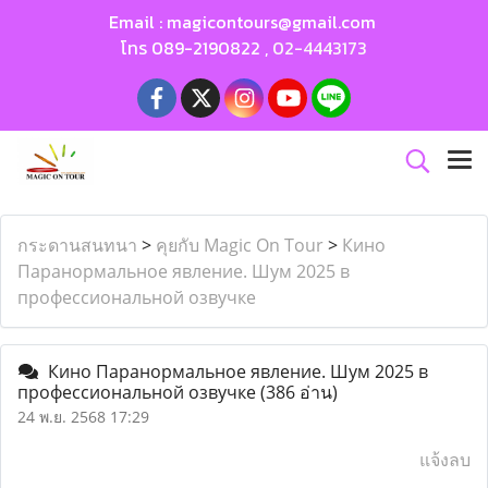
Email :
magicontours@gmail.com
โทร
089-2190822
,
02-4443173
กระดานสนทนา
>
คุยกับ Magic On Tour
>
Кино
Паранормальное явление. Шум 2025 в
профессиональной озвучке
Кино Паранормальное явление. Шум 2025 в
профессиональной озвучке
(386 อ่าน)
24 พ.ย. 2568 17:29
แจ้งลบ