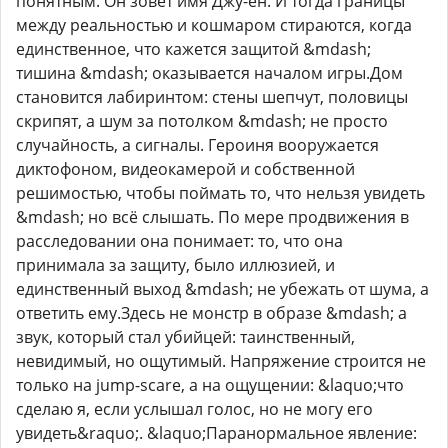
понятным. Он зовёт имя Джу-ён. И тогда границы
между реальностью и кошмаром стираются, когда
единственное, что кажется защитой &mdash;
тишина &mdash; оказывается началом игры.Дом
становится лабиринтом: стены шепчут, половицы
скрипят, а шум за потолком &mdash; не просто
случайность, а сигналы. Героиня вооружается
диктофоном, видеокамерой и собственной
решимостью, чтобы поймать то, что нельзя увидеть
&mdash; но всё слышать. По мере продвижения в
расследовании она понимает: то, что она
принимала за защиту, было иллюзией, и
единственный выход &mdash; не убежать от шума, а
ответить ему.Здесь не монстр в образе &mdash; а
звук, который стал убийцей: таинственный,
невидимый, но ощутимый. Напряжение строится не
только на jump-scare, а на ощущении: &laquo;что
сделаю я, если услышал голос, но не могу его
увидеть&raquo;. &laquo;Паранормальное явление: