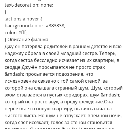
text-decoration: none;
}
.actions a:hover {
background-color: #383838;
color: #fff;
} Описание фильма
Джу-ён потеряла родителей в раннем детстве и всю
надежду обрела в своей младшей сестре. Теперь,
когда сестра бесследно исчезает из их квартиры, в
сердце Джу-ён просыпается не просто страх
&mdash; просыпается подозрение, что
исчезновение связано с той самой стеной, за
которой она слышала странный шум. Шум, который
эхом отзывается в пустых коридорах, шум &mdash;
который не просто звук, а предупреждение.Она
переезжает в новую квартиру, пытаясь начать с
чистого листа. Но шум не отпускает: в тёмной ночи,
когда свет иссякает, голос за стеной становится