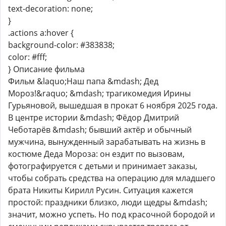
text-decoration: none;
}
.actions a:hover {
background-color: #383838;
color: #fff;
} Описание фильма
Фильм &laquo;Наш папа &mdash; Дед
Мороз!&raquo; &mdash; трагикомедия Ирины
Гурьяновой, вышедшая в прокат 6 ноября 2025 года.
В центре истории &mdash; Фёдор Дмитрий
Чеботарёв &mdash; бывший актёр и обычный
мужчина, вынужденный зарабатывать на жизнь в
костюме Деда Мороза: он ездит по вызовам,
фотографируется с детьми и принимает заказы,
чтобы собрать средства на операцию для младшего
брата Никиты Кирилл Русин. Ситуация кажется
простой: праздники близко, люди щедры &mdash;
значит, можно успеть. Но под красочной бородой и