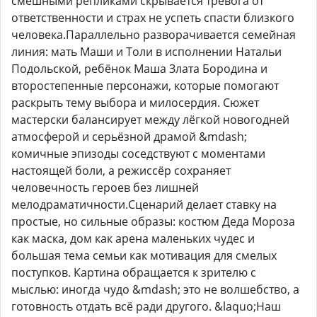
смешными репликами скрывается тревога от
ответственности и страх не успеть спасти близкого
человека.Параллельно разворачивается семейная
линия: мать Маши и Толи в исполнении Натальи
Подольской, ребёнок Маша Злата Бородина и
второстепенные персонажи, которые помогают
раскрыть тему выбора и милосердия. Сюжет
мастерски балансирует между лёгкой новогодней
атмосферой и серьёзной драмой &mdash;
комичные эпизоды соседствуют с моментами
настоящей боли, а режиссёр сохраняет
человечность героев без лишней
мелодраматичности.Сценарий делает ставку на
простые, но сильные образы: костюм Деда Мороза
как маска, дом как арена маленьких чудес и
большая тема семьи как мотивация для смелых
поступков. Картина обращается к зрителю с
мыслью: иногда чудо &mdash; это не волшебство, а
готовность отдать всё ради другого. &laquo;Наш