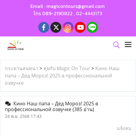
Email :
magicontours@gmail.com
โทร
089-2190822
,
02-4443173
กระดานสนทนา
>
คุยกับ Magic On Tour
>
Кино Наш
папа – Дед Мороз! 2025 в профессиональной
озвучке
Кино Наш папа – Дед Мороз! 2025 в
профессиональной озвучке
(385 อ่าน)
24 พ.ย. 2568 17:43
แจ้งลบ