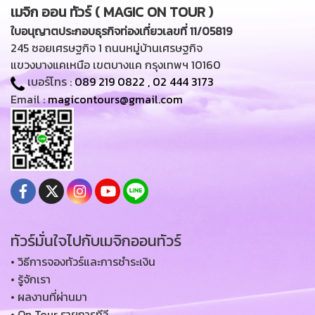
เมจิก ออน ทัวร์ ( MAGIC ON TOUR )
ใบอนุญาตประกอบธุรกิจท่องเที่ยวเลขที่ 11/05819
245 ซอยเศรษฐกิจ 1 ถนนหมู่บ้านเศรษฐกิจ
แขวงบางแคเหนือ เขตบางแค กรุงเทพฯ 10160
เบอร์โทร :
089 219 0822
,
02 444 3173
Email :
magicontours@gmail.com
ทัวร์มั่นใจไปกับเมจิกออนทัวร์
• วิธีการจองทัวร์และการชำระเงิน
• รู้จักเรา
• ผลงานที่ผ่านมา
• On Tour รายการทีวี