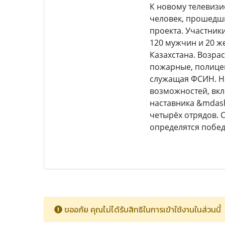
К новому телевизи
человек, прошедши
проекта. Участник
120 мужчин и 20 ж
Казахстана. Возра
пожарные, полицей
служащая ФСИН. На
возможностей, вкл
наставника &mdash
четырёх отрядов. 
определятся побед
ขออภัย คุณไม่ได้รับสิทธิในการเข้าใช้งานในส่วนนี้