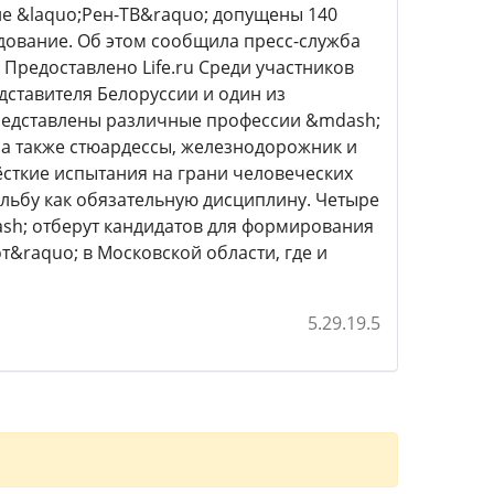
ле &laquo;Рен-ТВ&raquo; допущены 140
дование. Об этом сообщила пресс-служба
Предоставлено Life.ru Среди участников
дставителя Белоруссии и один из
 представлены различные профессии &mdash;
 а также стюардессы, железнодорожник и
сткие испытания на грани человеческих
льбу как обязательную дисциплину. Четыре
sh; отберут кандидатов для формирования
&raquo; в Московской области, где и
5.29.19.5