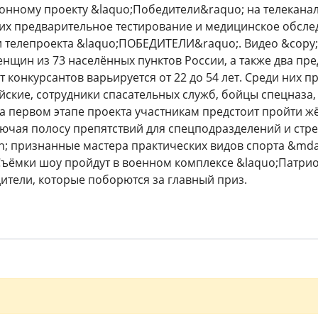
онному проекту &laquo;Победители&raquo; на телекана
х предварительное тестирование и медицинское обсле
и телепроекта &laquo;ПОБЕДИТЕЛИ&raquo;. Видео &copy; 
енщин из 73 населённых пунктов России, а также два пре
ст конкурсантов варьируется от 22 до 54 лет. Среди них
ские, сотрудники спасательных служб, бойцы спецназа,
 первом этапе проекта участникам предстоит пройти жё
ючая полосу препятствий для спецподразделений и стре
; признанные мастера практических видов спорта &mda
Съёмки шоу пройдут в военном комплексе &laquo;Патриот
ители, которые поборются за главный приз.