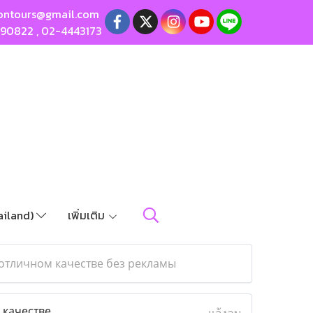
ontours@gmail.com
190822
,
02-4443173
ailand)
เพิ่มเติม
 отличном качестве без рекламы
 качестве