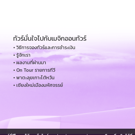
ทัวร์มั่นใจไปกับเมจิกออนทัวร์
• วิธีการจองทัวร์และการชำระเงิน
• รู้จักเรา
• ผลงานที่ผ่านมา
• On Tour รายการทีวี
• พาตะลุยเกาะไต้หวัน
• เชียงใหม่เมืองมหัศจรรย์