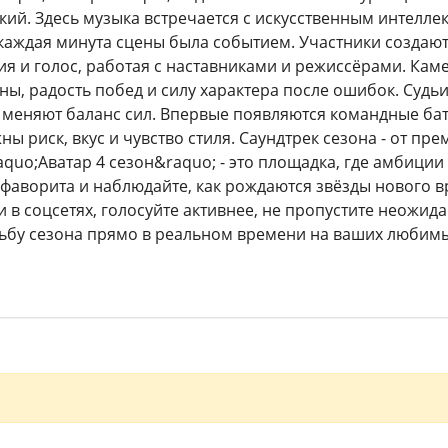
ий. Здесь музыка встречается с искусственным интелл
каждая минута сцены была событием. Участники создаю
я и голос, работая с наставниками и режиссёрами. Кам
ы, радость побед и силу характера после ошибок. Судьи
и меняют баланс сил. Впервые появляются командные ба
ны риск, вкус и чувство стиля. Саундтрек сезона - от пре
aquo;Аватар 4 сезон&raquo; - это площадка, где амбици
 фаворита и наблюдайте, как рождаются звёзды нового 
 в соцсетях, голосуйте активнее, не пропустите неожи
ьбу сезона прямо в реальном времени на ваших любим