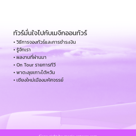
ทัวร์มั่นใจไปกับเมจิกออนทัวร์
• วิธีการจองทัวร์และการชำระเงิน
• รู้จักเรา
• ผลงานที่ผ่านมา
• On Tour รายการทีวี
• พาตะลุยเกาะไต้หวัน
• เชียงใหม่เมืองมหัศจรรย์