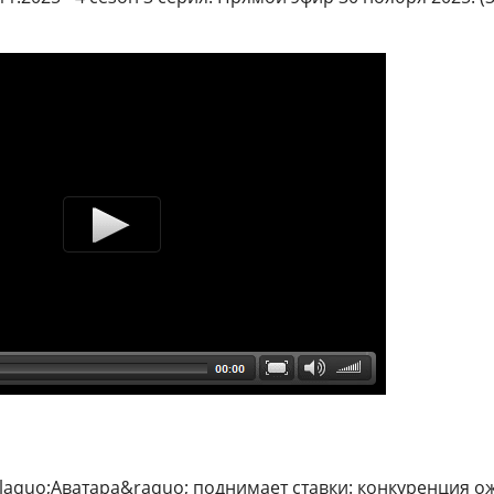
laquo;Аватара&raquo; поднимает ставки: конкуренция ож