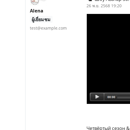
26 พ.ย. 2568 19:20
Alena
ผู้เยี่ยมชม
test@example.com
Четвёртый сезон &