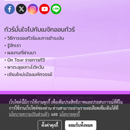
ทัวร์มั่นใจไปกับเมจิกออนทัวร์
• วิธีการจองทัวร์และการชำระเงิน
• รู้จักเรา
• ผลงานที่ผ่านมา
• On Tour รายการทีวี
• พาตะลุยเกาะไต้หวัน
• เชียงใหม่เมืองมหัศจรรย์
Copy right by magic-ontours.com
เว็บไซต์นี้มีการใช้งานคุกกี้ เพื่อเพิ่มประสิทธิภาพและประสบการณ์ที่ดีใน
Powered by
MakeWebEasy.com
การใช้งานเว็บไซต์ของท่าน ท่านสามารถอ่านรายละเอียดเพิ่มเติมได้ที่
นโยบายความเป็นส่วนตัว
และ
นโยบายคุกกี้
ตั้งค่าคุกกี้
ยอมรับทั้งหมด