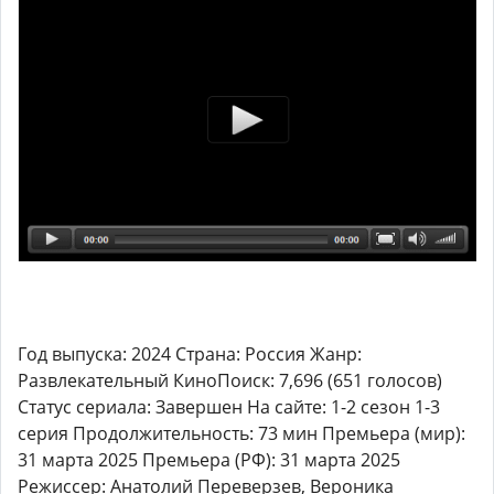
Год выпуска: 2024 Страна: Россия Жанр:
Развлекательный КиноПоиск: 7,696 (651 голосов)
Статус сериала: Завершен На сайте: 1-2 сезон 1-3
серия Продолжительность: 73 мин Премьера (мир):
31 марта 2025 Премьера (РФ): 31 марта 2025
Режиссер: Анатолий Переверзев, Вероника