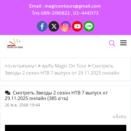
Email :
magicontours@gmail.com
โทร
089-2190822
,
02-4443173
กระดานสนทนา
>
คุยกับ Magic On Tour
>
Смотреть
Звезды 2 сезон НТВ 7 выпуск от 29.11.2025 онлайн
Смотреть Звезды 2 сезон НТВ 7 выпуск от
29.11.2025 онлайн
(385 อ่าน)
26 พ.ย. 2568 19:44
แจ้งลบ