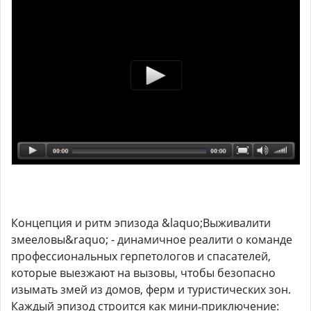
Концепция и ритм эпизода &laquo;Выживалити
змееловы&raquo; - динамичное реалити о команде
профессиональных герпетологов и спасателей,
которые выезжают на вызовы, чтобы безопасно
изымать змей из домов, ферм и туристических зон.
Каждый эпизод строится как мини‑приключение: