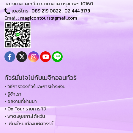
แขวงบางแคเหนือ เขตบางแค กรุงเทพฯ 10160
เบอร์โทร :
089 219 0822
,
02 444 3173
Email :
magicontours@gmail.com
ทัวร์มั่นใจไปกับเมจิกออนทัวร์
• วิธีการจองทัวร์และการชำระเงิน
• รู้จักเรา
• ผลงานที่ผ่านมา
• On Tour รายการทีวี
• พาตะลุยเกาะไต้หวัน
• เชียงใหม่เมืองมหัศจรรย์