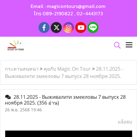
Email :
magicontours@gmail.com
โทร
089-2190822
,
02-4443173
กระดานสนทนา
>
คุยกับ Magic On Tour
>
28.11.2025 -
Выживалити змееловы 7 выпуск 28 ноября 2025.
28.11.2025 - Выживалити змееловы 7 выпуск 28
ноября 2025.
(356 อ่าน)
26 พ.ย. 2568 19:46
แจ้งลบ