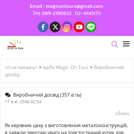
Email :
magicontours@gmail.com
โทร
089-2190822
,
02-4443173
กระดานสนทนา
>
คุยกับ Magic On Tour
>
Виробничий
досвід
Виробничий досвід
(357 อ่าน)
17 ธ.ค. 2568 02:54
แจ้งลบ
Як керівник цеху з виготовлення металоконструкцій,
я завжди звертаю увагу на товстостінний кутик для