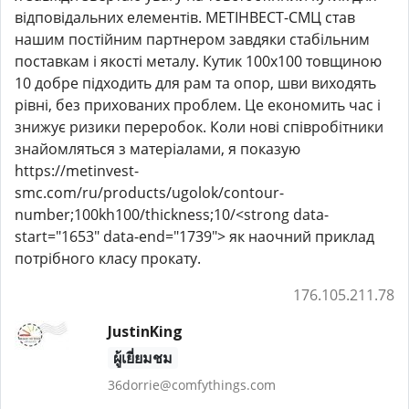
відповідальних елементів. МЕТІНВЕСТ-СМЦ став
нашим постійним партнером завдяки стабільним
поставкам і якості металу. Кутик 100х100 товщиною
10 добре підходить для рам та опор, шви виходять
рівні, без прихованих проблем. Це економить час і
знижує ризики переробок. Коли нові співробітники
знайомляться з матеріалами, я показую
https://metinvest-
smc.com/ru/products/ugolok/contour-
number;100kh100/thickness;10/<strong data-
start="1653" data-end="1739"> як наочний приклад
потрібного класу прокату.
176.105.211.78
JustinKing
ผู้เยี่ยมชม
36dorrie@comfythings.com