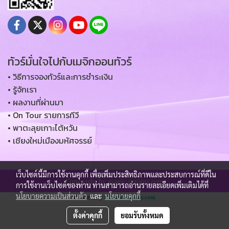
ทัวร์มั่นใจไปกับเมจิกออนทัวร์
• วิธีการจองทัวร์และการชำระเงิน
• รู้จักเรา
• ผลงานที่ผ่านมา
• On Tour รายการทีวี
• พาตะลุยเกาะไต้หวัน
• เชียงใหม่เมืองมหัศจรรย์
เว็บไซต์นี้มีการใช้งานคุกกี้ เพื่อเพิ่มประสิทธิภาพและประสบการณ์ที่ดีใน
Copy right by magic-ontours.com
การใช้งานเว็บไซต์ของท่าน ท่านสามารถอ่านรายละเอียดเพิ่มเติมได้ที่
นโยบายความเป็นส่วนตัว
และ
นโยบายคุกกี้
Powered by
MakeWebEasy.com
ตั้งค่าคุกกี้
ยอมรับทั้งหมด