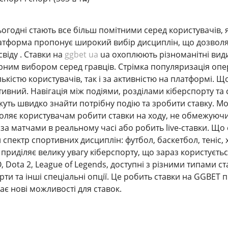
огодні стають все більш помітними серед користувачів, я
атформа пропонує широкий вибір дисциплін, що дозволяє
свіду . Ставки на
ggbet ua
ua охоплюють різноманітні види
ним вибором серед гравців. Стрімка популяризація опера
ількістю користувачів, так і за активністю на платформі.
тивний. Навігація між подіями, розділами кіберспорту та
жуть швидко знайти потрібну подію та зробити ставку. М
воляє користувачам робити ставки на ходу, не обмежуюч
ує за матчами в реальному часі або робить live-ставки. Щ
пектр спортивних дисциплін: футбол, баскетбол, теніс, 
приділяє велику увагу кіберспорту, що зараз користуєть
O, Dota 2, League of Legends, доступні з різними типами 
рти та інші спеціальні опції. Це робить ставки на GGBET п
ає нові можливості для ставок.