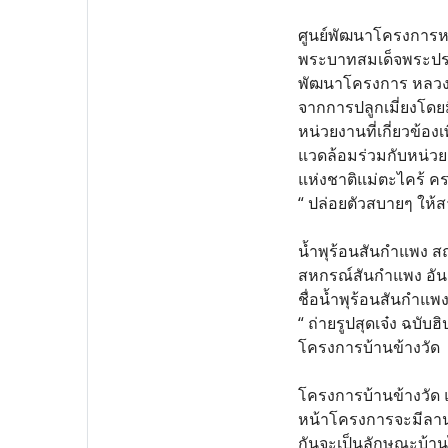
ศูนย์พัฒนาโครงการหลว
พระบาทสมเด็จพระปรม
พัฒนาโครงการ หลวงตี
จากการปลูกเมี่ยงโดยม
หน่วยงานที่เกี่ยวข้องเ
แวดล้อมร่วมกับหน่วยงา
แห่งชาติแม่ตะไคร้ ครอ
“ ปล่อยตัวสบายๆ ให้ส
น้ำพุร้อนสันกำแพง ส
สหกรณ์สันกำแพง อันเ
ชื่อน้ำพุร้อนสันกำแพง
“ ถ่ายรูปสุดเจ๋ง ฉบับ
โครงการบ้านข้างวัด
โครงการบ้านข้างวัด แ
หน้าโครงการจะมีลานกว
กันจะเป็นลักษณะบ้านไม