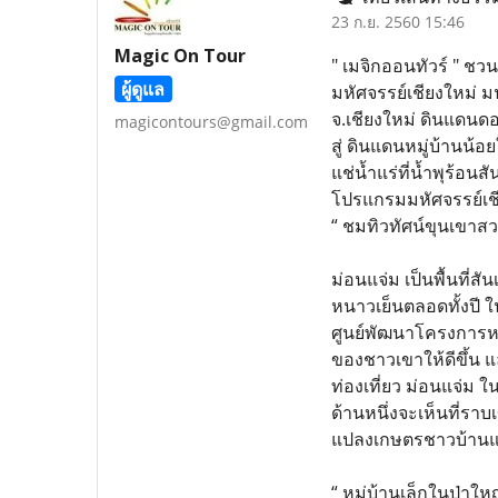
23 ก.ย. 2560 15:46
Magic On Tour
" เมจิกออนทัวร์ " ชว
ผู้ดูแล
มหัศจรรย์เชียงใหม่ ม
จ.เชียงใหม่ ดินแดนด
magicontours@gmail.com
สู่ ดินแดนหมู่บ้านน
แช่น้ำแร่ที่น้ำพุร้อ
โปรแกรมมหัศจรรย์เชี
“ ชมทิวทัศน์ขุนเขาสว
ม่อนแจ่ม เป็นพื้นที่
หนาวเย็นตลอดทั้งปี ใน
ศูนย์พัฒนาโครงการหล
ของชาวเขาให้ดีขึ้น แ
ท่องเที่ยว ม่อนแจ่ม
ด้านหนึ่งจะเห็นที่รา
แปลงเกษตรชาวบ้าน
“ หมู่บ้านเล็กในป่าให