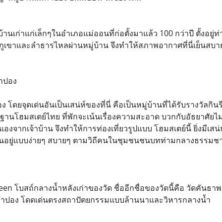
บ้านเก่าแก่เล็กๆในอำเภอแม่ออนที่ก่อตั้งมาแล้ว 100 กว่าปี ตั้งอยู
ภูเขาและลำธารไหลผ่านหมู่บ้าน จึงทำให้สภาพอากาศที่นี่เย็นสบ
กำปอง
โดยจุดเด่นอันเป็นเสน่ห์ของที่นี่ คือเป็นหมู่บ้านที่ได้รับรางวัลกิน
ฐานโฮมสเตย์ไทย ที่พักจะเน้นเรื่องความสะอาด บวกกับอัธยาศัยไม
นเองจากเจ้าบ้าน จึงทำให้การท่องเที่ยวรูปแบบ โฮมสเตย์นี้ ยิ่งมีเ
ิตกินอยู่แบบง่ายๆ สบายๆ ตามวิถีคนในชุมชนชนบทท่ามกลางธรรมชาต
 โบสถ์กลางน้ำหลังเก่าของวัด ชื่ออีกชื่อของวัดนี้คือ วัดคันธาพฤก
แม่กำปอง โดดเด่นตรงสถาปัตยกรรมแบบล้านนาและวิหารกลางน้ำ