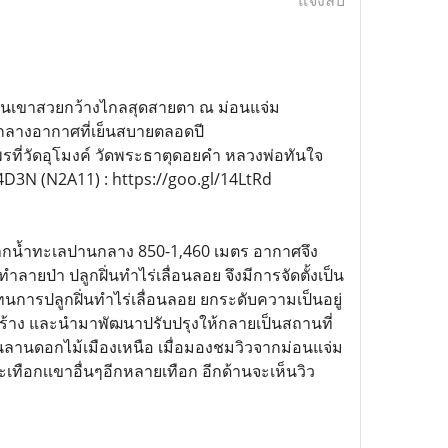
แจ้งลบ
์ขุนเขาสวยกว้างไกลสุดสายตา ณ ม่อนแจ่ม
มกลางอากาศที่เย็นสบายตลอดปี
พรที่วัดอุโมงค์ วัดพระธาตุดอยคำ หลวงพ่อทันใจ
4D3N (N2A11) : https://goo.gl/14LtRd
ูงจากน้ำทะเลปานกลาง 850-1,460 เมตร อากาศจึง
ลายป่า ปลูกฝิ่นทำไร่เลื่อนลอย จึงมีการจัดตั้งเป็น
ารปลูกฝิ่นทำไร่เลื่อนลอย ยกระดับความเป็นอยู่
่ารกร้าง และนำมาพัฒนาปรับปรุงให้กลายเป็นสถานที่
นลานดอกไม้เมืองเหนือ เมื่อมองชมวิวจากม่อนแจ่ม
เทือกเเขาอื่นๆอีกหลายเทือก อีกด้านจะเห็นวิว