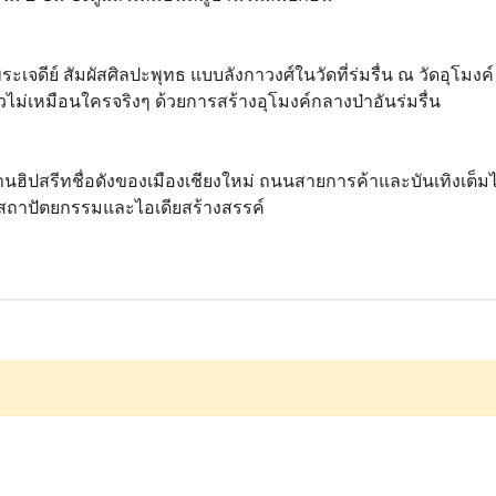
ะเจดีย์ สัมผัสศิลปะพุทธ แบบลังกาวงศ์ในวัดที่ร่มรื่น ณ วัดอุโมงค์ 
ียวไม่เหมือนใครจริงๆ ด้วยการสร้างอุโมงค์กลางป่าอันร่มรื่น
านฮิปสรีทชื่อดังของเมืองเชียงใหม่ ถนนสายการค้าและบันเทิงเต็
สถาปัตยกรรมและไอเดียสร้างสรรค์