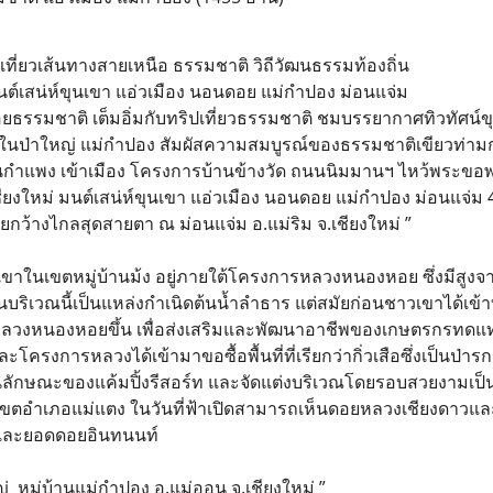
นเที่ยวเส้นทางสายเหนือ ธรรมชาติ วิถีวัฒนธรรมท้องถิ่น
นต์เสน่ห์ขุนเขา แอ่วเมือง นอนดอย แม่กำปอง ม่อนแจ่ม
อยธรรมชาติ เต็มอิ่มกับทริปเที่ยวธรรมชาติ ชมบรรยากาศทิวทัศน
้อยในป่าใหญ่ แม่กำปอง สัมผัสความสมบูรณ์ของธรรมชาติเขียวท่า
นสันกำแพง เข้าเมือง โครงการบ้านข้างวัด ถนนนิมมานฯ ไหว้พระขอ
ยงใหม่ มนต์เสน่ห์ขุนเขา แอ่วเมือง นอนดอย แม่กำปอง ม่อนแจ่ม 
ยกว้างไกลสุดสายตา ณ ม่อนแจ่ม อ.แม่ริม จ.เชียงใหม่ ”
สันเขาในเขตหมู่บ้านม้ง อยู่ภายใต้โครงการหลวงหนองหอย ซึ่งมีส
บริเวณนี้เป็นแหล่งกำเนิดต้นน้ำลำธาร แต่สมัยก่อนชาวเขาได้เข้าทำ
วงหนองหอยขึ้น เพื่อส่งเสริมและพัฒนาอาชีพของเกษตรกรทดแทนก
ละโครงการหลวงได้เข้ามาขอซื้อพื้นที่ที่เรียกว่ากิ่วเสือซึ่งเป็นป
 ในลักษณะของแค้มปิ้งรีสอร์ท และจัดแต่งบริเวณโดยรอบสวยงามเป็
บเขตอำเภอแม่แตง ในวันที่ฟ้าเปิดสามารถเห็นดอยหลวงเชียงดาวและ
และยอดดอยอินทนนท์
ญ่ หมู่บ้านแม่กำปอง อ.แม่ออน จ.เชียงใหม่ ”