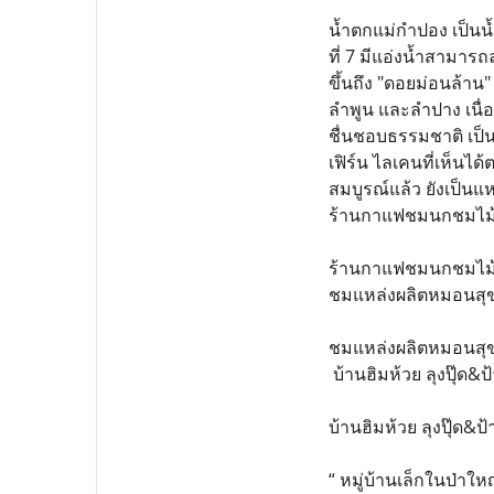
น้ำตกแม่กำปอง เป็นน้ำ
ที่ 7 มีแอ่งน้ำสามาร
ขึ้นถึง "ดอยม่อนล้าน"
ลำพูน และลำปาง เนื่อ
ชื่นชอบธรรมชาติ เป็น
เฟิร์น ไลเคนที่เห็นไ
สมบูรณ์แล้ว ยังเป็นแ
ร้านกาแฟชมนกชมไม
ร้านกาแฟชมนกชมไม้ เ
ชมแหล่งผลิตหมอนส
ชมแหล่งผลิตหมอนสุขภ
บ้านฮิมห้วย ลุงปุ๊ด&ป้
บ้านฮิมห้วย ลุงปุ๊ด&ป
“ หมู่บ้านเล็กในป่าใ