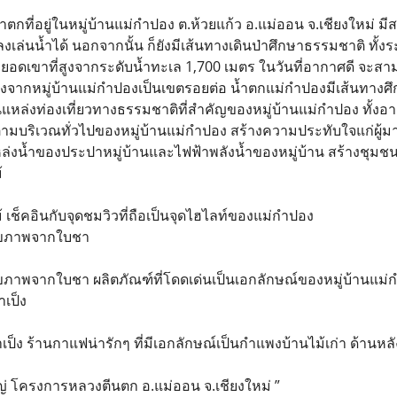
ตกที่อยู่ในหมู่บ้านแม่กำปอง ต.ห้วยแก้ว อ.แม่ออน จ.เชียงใหม่ มีส
ถลงเล่นน้ำได้ นอกจากนั้น ก็ยังมีเส้นทางเดินป่าศึกษาธรรมชาติ 
 ยอดเขาที่สูงจากระดับน้ำทะเล 1,700 เมตร ในวันที่อากาศดี จะสามาร
งจากหมู่บ้านแม่กำปองเป็นเขตรอยต่อ น้ำตกแม่กำปองมีเส้นทางศึก
แหล่งท่องเที่ยวทางธรรมชาติที่สำคัญของหมู่บ้านแม่กำปอง ทั้งอ
ด้ตามบริเวณทั่วไปของหมู่บ้านแม่กำปอง สร้างความประทับใจแก่ผู้ม
หล่งน้ำของประปาหมู่บ้านและไฟฟ้าพลังน้ำของหมู่บ้าน สร้างชุมชนท
้
ช็คอินกับจุดชมวิวที่ถือเป็นจุดไฮไลท์ของแม่กำปอง
ุขภาพจากใบชา
าพจากใบชา ผลิตภัณฑ์ที่โดดเด่นเป็นเอกลักษณ์ของหมู่บ้านแม่กำป
าเป็ง
้าเป็ง ร้านกาแฟน่ารักๆ ที่มีเอกลักษณ์เป็นกำแพงบ้านไม้เก่า ด้านหลั
หญ่ โครงการหลวงตีนตก อ.แม่ออน จ.เชียงใหม่ ”