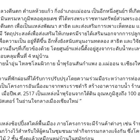
งตีนตก ตำบลห้วยแก้ว กิ่งอำเภอแม่ออน เป็นอีกหนึ่งศูนย์ฯ ที่เก
ินทรมหาภูมิพลอดุลยเดช ที่ได้ทรงพระราชทานทรัพย์ส่วนพระองค
นตก เพื่อเป็นแหล่งพัฒนา สาธิต และส่งเสริมการเพาะเห็ดหอม แ
ี วัตถุประสงค์เพื่อส่งเสริมให้เกษตรมีรายได้เสริมนอกจากการปลูก
พื่อความเป็น อยู่ที่ดีขึ้น อีกทั้งยังสนับสนุนงานทดลอง สาธิต และวิ
นอื่นๆที่เกี่ยวข้องด้วย โดยศูนย์ฯแห่งนี้ตั้งอยู่สูงจากระดับน้ำทะ
บคลุมพื้นที่ 4 หมู่บ้าน
ายน้ำอุ่น ไหลชโลมผิวกาย น้ำพุร้อนสันกำแพง อ.แม่ออน จ.เชียงให
ถานที่พักผ่อนที่ได้รับการปรับปรุงโดยความร่วมมือระหว่างการท่อ
ป็นโครงการอันเนื่องมาจากพระราชดำริ สร้างอาคารอาบน้ำ ร้านค้
 เมื่อปีพ.ศ. 2517 เป็นแหล่งน้ำพุร้อนจากใต้ดิน อุณหภูมิสูงถึง 10
ฮิปสเตอร์ ในย่านใจกลางเมืองเชียงใหม่ ”
หล่งช้อปปิ้งสไตล์พื้นเมือง ภายโครงการจะมีร้านค้าต่างๆ เช่น ร
้างไว้สำหรับให้ผู้คนในชุมชนมาทำกิจกรรมกลางแจ้งกัน ซึ่งโครงการ
้ 2 ชั้น ซึ่งดูแล้วเหมือนหมู่บ้านในสมัยก่อน