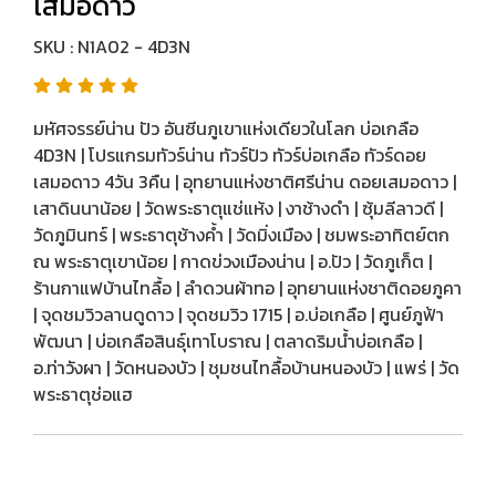
เสมอดาว
SKU : N1A02 - 4D3N
มหัศจรรย์น่าน ปัว อันซีนภูเขาแห่งเดียวในโลก บ่อเกลือ
4D3N | โปรแกรมทัวร์น่าน ทัวร์ปัว ทัวร์บ่อเกลือ ทัวร์ดอย
เสมอดาว 4วัน 3คืน | อุทยานแห่งชาติศรีน่าน ดอยเสมอดาว |
เสาดินนาน้อย | วัดพระธาตุแช่แห้ง | งาช้างดำ | ซุ้มลีลาวดี |
วัดภูมินทร์ | พระธาตุช้างค้ำ | วัดมิ่งเมือง | ชมพระอาทิตย์ตก
ณ พระธาตุเขาน้อย | กาดข่วงเมืองน่าน | อ.ปัว | วัดภูเก็ต |
ร้านกาแฟบ้านไทลื้อ | ลำดวนผ้าทอ | อุทยานแห่งชาติดอยภูคา
| จุดชมวิวลานดูดาว | จุดชมวิว 1715 | อ.บ่อเกลือ | ศูนย์ภูฟ้า
พัฒนา | บ่อเกลือสินธุ์เทาโบราณ | ตลาดริมน้ำบ่อเกลือ |
อ.ท่าวังผา | วัดหนองบัว | ชุมชนไทลื้อบ้านหนองบัว | แพร่ | วัด
พระธาตุช่อแฮ