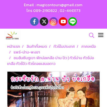
Email :
magicontours@gmail.com
โทร
089-2190822
,
02-4443173
หน้าแรก
สินค้าทั้งหมด
ทัวร์ในประเทศ
ภาคเหนือ
แพร่-น่าน-พะเยา
ชมอันซีนภูเขา พักบ่อเกลือ น่าน ปัว | ทัวร์น่าน ทัวร์บ่อ
เกลือ ทัวร์ปัว ทัวร์ดอยเสมอดาว