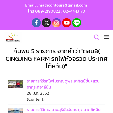
Email :
magicontours@gmail.com
โทร
089-2190822
,
02-4443173
ค้นพบ 5 รายการ จากคำว่า"ตอน8(
CINGJING FARM รถไฟหัวจรวด ประเทศ
ไต้หวัน)"
รายการทีวีรถไฟโบราณดูพระอาทิตย์ขึ้น+สวน
ซากุระที่อาลีซัน
28 ม.ค. 2562
(Content)
รายการทีวีทะเลสาบสุริยันจันทรา, ตลาดซีหมิน