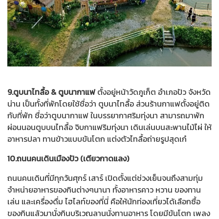
9.ตูบนาไทลื้อ & ตูบนากาแฟ
ตั้งอยู่หน้าวัดภูเก็ต อำเภอปัว จังหวัด
น่าน เป็นทั้งที่พักโดยใช้ชื่อว่า ตูบนาไทลื้อ ส่วนร้านกาแฟตั้งอยู่ติด
กับที่พัก ชื่อว่าตูบนากาแฟ ในบรรยากาศริมทุ่งนา สามารถมาพัก
ผ่อนนอนตูบบนไทลื้อ จิบกาแฟริมทุ่งนา เดินเล่นบนสะพานไม้ไผ่ ให้
อาหารปลา ทานข้าวแบบขันโตก แต่งตัวไทลื้อถ่ายรูปสุดเก๋
10.ถนนคนเดินเมืองปัว (เตียวกาดแลง)
ถนนคนเดินที่มีทุกวันศุกร์ เสาร์ เปิดตั้งแต่ช่วงเย็นจนถึงสามทุ่ม
จำหน่ายอาหารของกินต่างๆนานา ทั้งอาหารคาว หวาน ของทาน
เล่น และเครื่องดื่ม ไฮไลท์ของที่นี่ คือให้นักท่องเที่ยวได้เลือกซื้อ
ของกินแล้วมานั่งกินบริเวณลานนั่งทานอาหาร โดยมีขันโตก เพลง