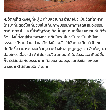
4. วัดภูเก็ต
ตั้งอยู่ที่หมู่ 2 ตำบลวรนคร อำเภอปัว เป็นวัดที่ถ้าหาก
ใครมาที่นี่ต้องไปเที่ยวชมไปเก็บภาพบรรยากาศที่สุดแสนจะธรรม
ชาติมากๆค่ะ และที่สำคัญวัดภูเก็ตนั้นจุดเด่นๆที่ใครๆทราบกันดีว่า
วัดแห่งนี้ตั้งอยู่ท่ามกลางทุ่งนาที่เขียวขจีมองไปทางไหนก็มีแต่
ธรรมชาติรายล้อมไว้ และวัดยังมีจุชมวิวให้นักท่องเที่ยวได้ไปชม
กันอีกซึ่งสามารถมองเห็นทุ่งนากว้างไกลสุดลูกหูลูกตา อีกทั้งภูเขา
น้อยใหญ่เบื้องหน้า ถ้าได้มาชมวิวในตอนเช้าในช่วงพระอาทิตย์ขึ้น
ก็จะได้สัมผัสกับบรรยากาศที่สวยงามอบอุ่นและยังมีสายหมอก
บางเบาให้ได้ชื่นชมอีกด้วยค่ะ