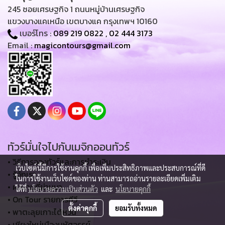
245 ซอยเศรษฐกิจ 1 ถนนหมู่บ้านเศรษฐกิจ
แขวงบางแคเหนือ เขตบางแค กรุงเทพฯ 10160
เบอร์โทร :
089 219 0822
,
02 444 3173
Email :
magicontours@gmail.com
ทัวร์มั่นใจไปกับเมจิกออนทัวร์
• วิธีการจองทัวร์และการชำระเงิน
เว็บไซต์นี้มีการใช้งานคุกกี้ เพื่อเพิ่มประสิทธิภาพและประสบการณ์ที่ดี
• รู้จักเรา
ในการใช้งานเว็บไซต์ของท่าน ท่านสามารถอ่านรายละเอียดเพิ่มเติม
• ผลงานที่ผ่านมา
ได้ที่
นโยบายความเป็นส่วนตัว
และ
นโยบายคุกกี้
• On Tour รายการทีวี
ตั้งค่าคุกกี้
ยอมรับทั้งหมด
• พาตะลุยเกาะไต้หวัน
• เชียงใหม่เมืองมหัศจรรย์