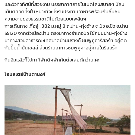
และวิวทิวทัศน์ที่สวยงาม บรรยากาศภายในเปิดโล่งสบายๆ มีลม
เย็นตลอดทั้งปี เหมาะที่จะนั่งรับประทานอาหารพร้อมกับชื่นชม
ความงามของธรรมชาติไปด้วยแบบเพลินๆ
การเดินทาง :ที่อยู่ : 382 ม.หมู่ 8 ถ.น่าน-ทุ่งช้าง ต.ปัว อ.ปัว จ.น่าน
55120 จากตัวเมืองน่าน ตรงมาทางอำเภอปัว ใช้ถนนน่าน-ทุ่งช้าง
มาทางสวนสาธารณะเทศบาลบ้านปรางค์ ชมพูภูคารีสอร์ท อยู่ติด
กับปั๊มน้ำมันเชลล์ ส่วนร้านอาหารชมพูภูคาอยู่ภายในรีสอร์ท
กินอิ่มแล้วก็ไปหาที่พักดีๆพักกันต่อเลยดีกว่านะคะ
โฮมสเตย์บ้านตานงค์