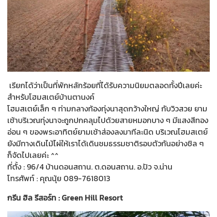
เรียกได้ว่าเป็นที่พักหลักร้อยที่ได้รับความนิยมตลอดทั้งปีเลยค่ะ
สำหรับโฮมสเตย์บ้านตานงค์
โฮมสเตย์เล็ก ๆ ท่ามกลางท้องทุ่งนาสุดกว้างใหญ่ กับวิวสวย ยาม
เช้าบริเวณทุ่งนาจะถูกปกคลุมไปด้วยสายหมอกบาง ๆ มีแสงสีทอง
อ่อน ๆ ของพระอาทิตย์ยามเช้าส่องลงมาทีละนิด บริเวณโฮมสเตย์
ยังมีทางเดินไม้ไผ่ให้เราได้เดินชมธรรมชาติรอบตัวกันอย่างชิล ๆ
ก็จัดไปเลยค่ะ ^^
ที่ตั้ง : 96/4 บ้านดอนสถาน. ต.ดอนสถาน. อ.ปัว จ.น่าน
โทรศัพท์ : คุณนุ้ย 089-7618013
กรีน ฮิล รีสอร์ท : Green Hill Resort