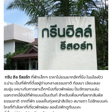
กรีน ฮิล รีสอร์ท
ที่พักเล็กๆ ราคาไม่แรงมากอีกที่นึง ในเมืองปัว
จ.น่าน เป็นที่พักที่ตั้งอยู่ท่ามกลางธรรมชาติ ท้องนา เงียบสงบ
อบอุ่น เหมาะกับการพาเด็กๆไปเที่ยวพักผ่อน ปั่นจักรยานเล่น
นอกจากนี้ยังมีที่พักแบบเป็นเต้นท์ สำหรับเพื่อนๆที่อยากสัมผัส
ธรรมชาติ จากที่พัก มองเห็นทุ่งหญ้าสีเขียว สบายตา ไปอีกแบบค่ะ
ใครที่กำลังหาที่เที่ยวพักผ่อน ลองไปพักดูกันนะคะ