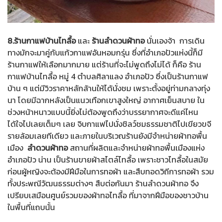
8.ร้านกาแฟบ้านไทลื้อ
และ
ร้านลำดวนผ้าทอ
นั่นเองจ้า การเดิน
ทางมักจะมาคู่กับแก้วกาแฟอันหอมกรุ่น ซึ่งที่อำเภอปัวแห่งนี้ก็มี
ร้านกาแฟให้เลือกมากมาย แต่ร้านที่จะไม่พูดถึงไม่ได้ ก็คือ ร้าน
กาแฟบ้านไทลื้อ หมู่ 4 ตำบลศิลาแลง อำเภอปัว ซึ่งเป็นร้านกาแฟ
บ้าน ๆ แต่มีวิวราคาหลักล้านให้ได้นั่งชม เพราะตั้งอยู่ท่ามกลางทุ่ง
นา โดยมีฉากหลังเป็นแนวเทือกเขาสูงใหญ่ อากาศเย็นสบาย ใน
ช่วงหน้าหนาวแบบนี้ยิ่งไม่ต้องพูดถึงว่าบรรยากาศจะดีแค่ไหน
ได้ใจไปเลยเต็มๆ เลย จิบกาแฟไปนั่งชิลว์ชมธรรมชาติไปเขียวขจี
รายล้อมเลยทีเดียว และภายในบริเวณร้านยังมีจำหน่ายผ้าทอพื้น
เมือง
ลำดวนผ้าทอ
สถานที่ผลิตและจำหน่ายผ้าทอพื้นเมืองแห่ง
อำเภอปัว น่าน เป็นร้านขายผ้าสไตล์ไทลื้อ เพราะชาวไทลื้อในสมัย
ก่อนผู้หญิงจะต้องมีฝีมือในการทอผ้า และสืบทอดวิถีการทอผ้า รวม
ทั้งประพณีวัฒนธรรมต่างๆ สืบต่อกันมา ร้านลำดวนผ้าทอ จึง
เปรียบเสมือนศูนย์รวมของผ้าทอไทลื้อ ที่มาจากฝีมือของชาวบ้าน
ในพื้นที่แถบนั้น