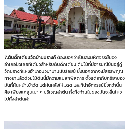
7.ต้นดิ๊กเดียมวัดบ้านปรางค์
ต้องบอกว่าเป็นสิ่งมหัศจรรย์ของ
อำเภอปัวเลยทีเดียวสำหรับต้นดิ๊กเดียม ต้นไม้ที่มีอารมณ์ขันอยู่คู่
วัดปรางค์แห่งอำเภอปัวมานานนับร้อยปี ซึ่งนอกจากจะมีสรรพคุณ
ทางยาแล้วด้วยไม้ต้นนี้มีความแปลกพิสดาร ตั้งแต่อากัปกริยาของ
มันที่หันหน้าเข้าวัด แต่หันหลังให้แดด และที่น่าอัศจรรย์ยิ่งกว่านั้น
คือ เพียงแค่ลูบเบา ๆ บริเวณลำต้น ทั้งกิ่งก้านใบของมันจะสั่นไหว
ไปทั้งลำต้นค่ะ