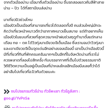
จากตัวเมืองน่าน เมื่อมาถึงตัวเมืองน่าน ขึ้นรถสองแถวคันสีฟ้าสาย
น่าน – ปัว ได้ที่สถานีขนส่งน่าน
มาเที่ยวปัวช่วงไหน
เมืองปัวเป็นเมืองที่สามารถเที่ยวได้ตลอดทั้งปี คนส่วนใหญ่มักจะ
คิดว่าเที่ยวหน้าหนาวดีกว่าอากาศหนาวเย็นสบาย แต่ถ้าอยากเห็น
เมืองปัวในแบบที่สวยที่สุดควรมาหน้าฝนช่วงฤดูทำนาตั้งแต่กลาง
เดือน กย – ตค ได้วิวทุ่งนาเขียวขจีเต็มเมือง ซึ่งเรามองว่าวิวทุ่งนา
และเขาเขียวขจีเป็นจุดเด่นอีกอย่างของเมืองนี้ เอาเป็นว่าเมืองปัวนี้
มีที่เที่ยวที่กินที่พักครบครันมากๆเป็นอีกที่ในจังหวัดน่านที่เราไม่
ควรพลาดที่ลองไปสักครั้ง กับบรรยากาศที่เต็มไปด้วยธรรมชาติ
วิถีชีวิตความเป็นอยู่เป็นเมืองที่น่าหลงใหลอีกเมืองนึงเลยก็ว่าได้
อย่าลืมไปเที่ยวที่อ.ปัวกันด้วยนะคะ
ชมโปรแกรมทัวร์น่าน ทัวร์พะเยา ทัวร์ภูลังกา :
goo.gl/YvPnSa
ชมโปรแกรมทัวร์น่าน ทัวร์อำเภอปัว เที่ยวร้านกาแฟไทลื้อ