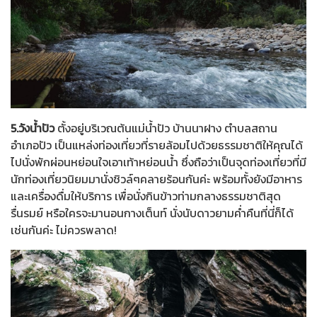
5.วังน้ำปัว
ตั้งอยู่บริเวณต้นแม่น้ำปัว บ้านนาฝาง ตำบลสถาน
อำเภอปัว เป็นแหล่งท่องเที่ยวที่รายล้อมไปด้วยธรรมชาติให้คุณได้
ไปนั่งพักผ่อนหย่อนใจเอาเท้าหย่อนน้ำ ซึ่งถือว่าเป็นจุดท่องเที่ยวที่มี
นักท่องเที่ยวนิยมมานั่งชิวล์ๆคลายร้อนกันค่ะ พร้อมทั้งยังมีอาหาร
และเครื่องดื่มให้บริการ เพื่อนั่งกินข้าวท่ามกลางธรรมชาติสุด
รื่นรมย์ หรือใครจะมานอนกางเต็นท์ นั่งนับดาวยามค่ำคืนที่นี่ก็ได้
เช่นกันค่ะ ไม่ควรพลาด!