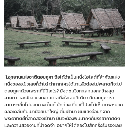
1.อุทยานแห่งชาติดอยภูคา
ถือได้ว่าเป็นหนึ่งไฮไลต์ที่สำคัญแห่ง
หนึ่งของอ.ปัวเลยก็ว่าได้ ถ้าหากใครได้มาแล้วต้องไม่พลาดที่จะไป
ดอยภูคาด้วยเพราะที่นี่มีอะไร? มีจุดชมวิวทะเลหมอกกว้างสุด
สายตา และยังสวยงดงามตราตึงใจเลยทีเดียว ที่ดอยภูคาเรา
สามารถขึ้นไปนอนกางเต็นท์ นักท่องเที่ยวที่ไปจะได้เห็นภาพหมอก
คลอเคลียกับเขาน้อยเขาใหญ่ ตื่นเช้ามา ชมแสงอ่อนๆจาก
พระอาทิตย์ที่สาดส่องเข้ามา มันจะต้องฟินมากๆกับรรยากาศดีๆ
และความสวยงามที่น่าจดจำ อยากให้ได้ลองไปสักครั้งรับรองเลย