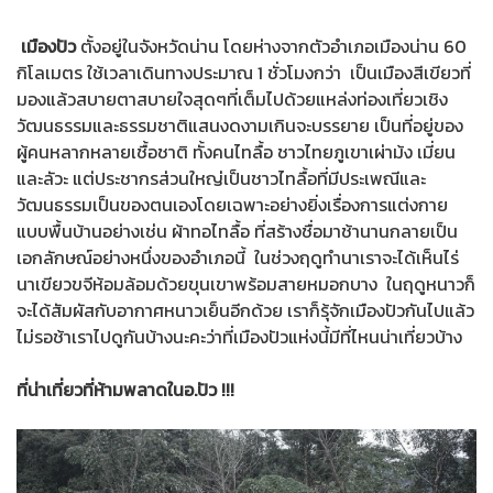
เมืองปัว
ตั้งอยู่ในจังหวัดน่าน โดยห่างจากตัวอำเภอเมืองน่าน 60
กิโลเมตร ใช้เวลาเดินทางประมาณ 1 ชั่วโมงกว่า เป็นเมืองสีเขียวที่
มองแล้วสบายตาสบายใจสุดๆที่เต็มไปด้วยแหล่งท่องเที่ยวเชิง
วัฒนธรรมและธรรมชาติแสนงดงามเกินจะบรรยาย เป็นที่อยู่ของ
ผู้คนหลากหลายเชื้อชาติ ทั้งคนไทลื้อ ชาวไทยภูเขาเผ่าม้ง เมี่ยน
และลัวะ แต่ประชากรส่วนใหญ่เป็นชาวไทลื้อที่มีประเพณีและ
วัฒนธรรมเป็นของตนเองโดยเฉพาะอย่างยิ่งเรื่องการแต่งกาย
แบบพื้นบ้านอย่างเช่น ผ้าทอไทลื้อ ที่สร้างชื่อมาช้านานกลายเป็น
เอกลักษณ์อย่างหนึ่งของอำเภอนี้ ในช่วงฤดูทำนาเราจะได้เห็นไร่
นาเขียวขจีห้อมล้อมด้วยขุนเขาพร้อมสายหมอกบาง ในฤดูหนาวก็
จะได้สัมผัสกับอากาศหนาวเย็นอีกด้วย เราก็รุ้จักเมืองปัวกันไปแล้ว
ไม่รอช้าเราไปดูกันบ้างนะคะว่าที่เมืองปัวแห่งนี้มีที่ไหนน่าเที่ยวบ้าง
ที่น่าเที่ยวที่ห้ามพลาดในอ.ปัว !!!