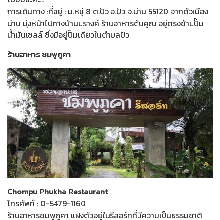
การเดินทาง :ที่อยู่ : ม.หมู่ 8 ต.ปัว อ.ปัว จ.น่าน 55120 จากตัวเมือง
น่าน มุ่งหน้าไปทางบ้านปรางค์ ร้านอาหารต้นคูณ อยู่ตรงข้ามปั๊ม
น้ำมันเชลล์ ซึ่งมีอยู่ปั๊มเดียวในตำบลปัว
ร้านอาหาร ชมพูภูคา
Chompu Phukha Restaurant
โทรศัพท์ : 0-5479-1160
ร้านอาหารชมพูภูคา แฝงตัวอยู่ในรีสอร์ทที่มีความเป็นธรรมชาติ