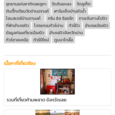
อุทยานแห่งชาติดอยภูคา
วัดต้นแหลง
วัดภูเก็ต
ต้นดิ๊กเดียมวัดบ้านปรางค์
ฟาร์มเห็ดบ้านหัวน้ำ
โฮมสเตย์บ้านตานงค์
กรีน ฮิล รีสอร์ท
การเดินทางไปปัว
ที่พักอำเภอปัว
โปรแกรมทัวร์น่าน
ทัวร์ปัว
อำเภอเมืองปัว
ข้อมูลท่องเที่ยวเมืองปัว
อำเภอปัวจังหวัดน่าน
ทัวร์ภาคเหนือ
ทัวร์ปีใหม่
ตูบนาไทลื้อ
เนื้อหาที่เกี่ยวข้อง
รวมที่เที่ยวห้ามพลาด จังหวัดเลย