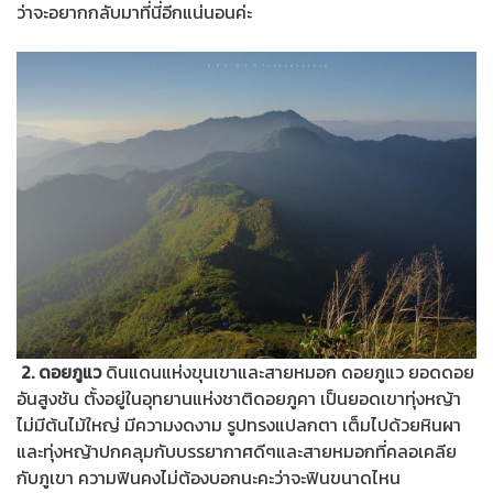
ว่าจะอยากกลับมาที่นี่อีกแน่นอนค่ะ
2. ดอยภูแว
ดินแดนแห่งขุนเขาและสายหมอก ดอยภูแว ยอดดอย
อันสูงชัน ตั้งอยู่ในอุทยานแห่งชาติดอยภูคา เป็นยอดเขาทุ่งหญ้า
ไม่มีต้นไม้ใหญ่ มีความงดงาม รูปทรงแปลกตา เต็มไปด้วยหินผา
และทุ่งหญ้าปกคลุมกับบรรยากาศดีๆและสายหมอกที่คลอเคลีย
กับภูเขา ความฟินคงไม่ต้องบอกนะคะว่าจะฟินขนาดไหน