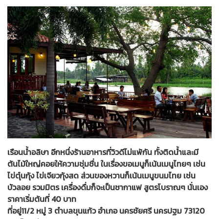
เรือนน้ำอลิษา อีกหนึ่งร้านอาหารที่วิวดีไม่แพ้กัน ทั้งติดน้ำและมี
ต้นไม้ใหญ่คอยให้ความชุ่มชื่น ในเรื่องขอเมนูก็เน้นเมนูไทยๆ เช่น
ไข่ตุ๋นกุ้ง ไข่เจียวกุ้งสด ส่วนของหวานก็เน้นเมนูขนมไทย เช่น
บัวลอย รวมมิตร เครื่องดื่มก็จะเป็นชากาแฟ สูตรโบราณๆ นั่นเอง
ราคาเริ่มต้นที่ 40 บาท
ที่อยู่11/2 หมู่ 3 ตำบลขุนแก้ว อำเภอ นครชัยศรี นครปฐม 73120