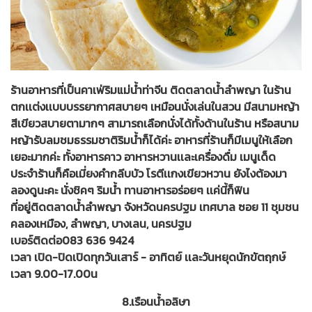
ร้านอาหารที่เป็นคาเฟ่ริมแม่น้ำท่าจีน ติดตลาดน้ำลำพญา ในร้าน
ตกเเต่งเเบบบรรยากาศสบายๆ เหมือนนั่งเล่นในสวน มีสนามหญ้า
สีเขียวสบายตามากๆ สามารถเลือกนั่งได้ทั้งด้านในร้าน หรือสนาม
หญ้ารับลมชมธรรมชาติริมน้ำก็ได้ค่ะ อาหารที่ร้านก็มีเมนูให้เลือก
เยอะมากค่ะ ทั้งอาหารคาว อาหารหวานเเละเครื่องดื่ม เมนูเด็ด
ประจำร้านก็คือเมี่ยงคำกลีบบัว โรตีเเกงเขียวหวาน ยังไงต้องมา
ลองดูนะคะ นั่งชิคๆ ริมน้ำ ทานอาหารอร่อยๆ เเค่นี้ก็ฟิน
ที่อยู่ติดตลาดน้ำลำพญา จังหวัดนครปฐม เทศบาล ซอย 11 ชุมชน
คลองเหมือง, ลำพญา, บางเลน, นครปฐม
เบอร์ติดต่อ083 636 9424
เวลา เปิด-ปิดเปิดทุกวันเสาร์ - อาทิตย์ เเละวันหยุดนักขัตฤกษ์
เวลา 9.00-17.00น
8.เรือนน้ำอลิษา