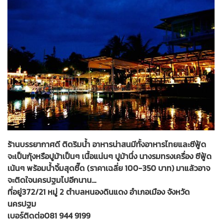
ร้านบรรยากาศดี ติดริมน้ำ อาหารน่าสนมีทั้งอาหารไทยและซีฟู้ด
จะเป็นกุ้งหรือปูม้าเป็นๆ เนื้อแน่นๆ ปูม้านึ่ง นางรมทรงเครื่อง ซีฟู้ด
เน้นๆ พร้อมน้ำจิ้มสุดซี๊ด (ราคาเฉลี่ย 100-350 บาท) มาแล้วอาจ
จะติดใจนครปฐมไปอีกนาน...
ที่อยู่372/21 หมู่ 2 ตำบลหนองดินแดง อำเภอเมือง จังหวัด
นครปฐม
เบอร์ติดต่อ081 944 9199