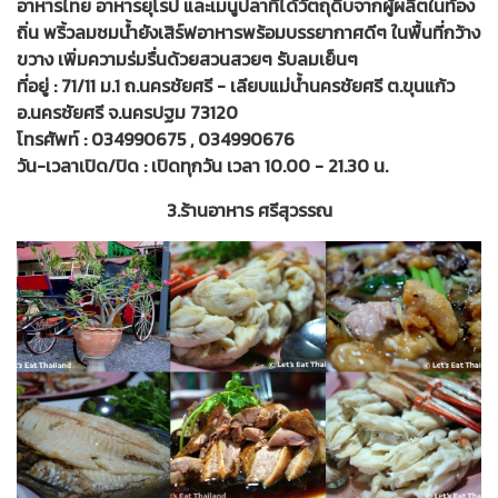
อาหารไทย อาหารยุโรป และเมนูปลาที่ได้วัตถุดิบจากผู้ผลิตในท้อง
ถิ่น พริ้วลมชมน้ำยังเสิร์ฟอาหารพร้อมบรรยากาศดีๆ ในพื้นที่กว้าง
ขวาง เพิ่มความร่มรื่นด้วยสวนสวยๆ รับลมเย็นๆ
ที่อยู่ : 71/11 ม.1 ถ.นครชัยศรี - เลียบแม่น้ำนครชัยศรี ต.ขุนแก้ว
อ.นครชัยศรี จ.นครปฐม 73120
โทรศัพท์ : 034990675 , 034990676
วัน-เวลาเปิด/ปิด : เปิดทุกวัน เวลา 10.00 - 21.30 น.
3.ร้านอาหาร ศรีสุวรรณ