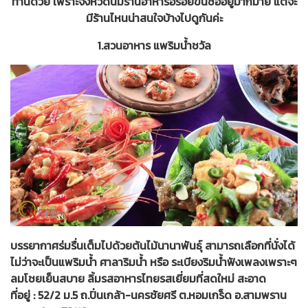
ทานด้วย เพราะจังหวัดนี้มีร้านอาหารอร่อยขึ้นชื่ออยู่มากมาย แต่จะ
มีร้านไหนน่าสนใจบ้างไปดูกันค่ะ
1.สวนอาหาร แพริมน้ำชวัล
บรรยากาศร่มรื่นเต็มไปด้วยต้นไม้นานาพันธุ์ สามารถเลือกที่นั่งได้
ไม่ว่าจะเป็นแพริมน้ำ ศาลาริมน้ำ หรือ ระเบียงริมน้ำฟังเพลงเพราะๆ
ลมโชยเย็นสบาย ลิ้มรสอาหารไทยรสเยี่ยมที่สดใหม่ สะอาด
ที่อยู่ : 52/2 ม.5 ถ.ปิ่นเกล้า-นครชัยศรี ต.หอมเกร็ด อ.สามพราน