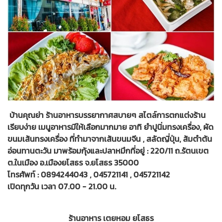
บ้านคุณย่า ร้านอาหารบรรยากาศสบายๆ สไตล์การตกแต่งร้าน
เรียบง่าย เมนูอาหารมีให้เลือกมากมาย อาทิ ยำปูนิ่มทรงเครื่อง, ผัด
ขนมเส้นทรงเครื่อง ที่ทำมาจากเส้นขนมจีน , สลัดญี่ปุ่น, ส้มตำต้น
อ่อนทานตะวัน มาพร้อมกุ้งและปลาหมึกที่อยู่ : 220/11 ถ.รัตนเขต
ต.ในเมือง อ.เมืองยโสธร จ.ยโสธร 35000
โทรศัพท์ : 0894244043 , 045721141 , 045721142
เปิดทุกวัน เวลา 07.00 - 21.00 น.
ร้านอาหาร เตยหอม ยโสธร