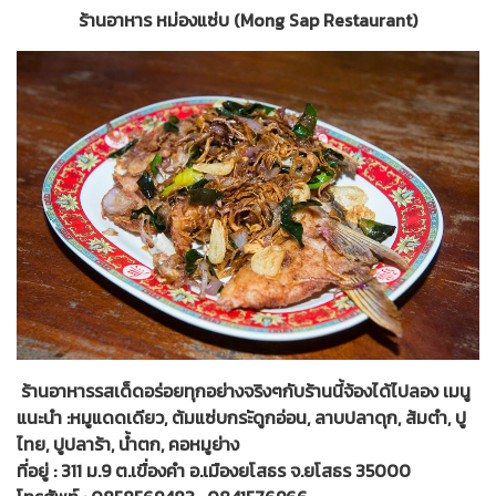
ร้านอาหาร หม่องแซ่บ (Mong Sap Restaurant)
ร้านอาหารรสเด็ดอร่อยทุกอย่างจริงๆกับร้านนี้จ้องได้ไปลอง เมนู
แนะนำ :หมูแดดเดียว, ต้มแซ่บกระัดูกอ่อน, ลาบปลาดุก, ส้มตำ, ปู
ไทย, ปูปลาร้า, น้ำตก, คอหมูย่าง
ที่อยู่ : 311 ม.9 ต.เขื่องคำ อ.เมืองยโสธร จ.ยโสธร 35000