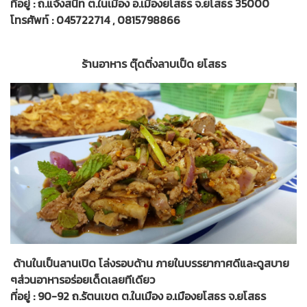
ที่อยู่ : ถ.แจ้งสนิท ต.ในเมือง อ.เมืองยโสธร จ.ยโสธร 35000
โทรศัพท์ : 045722714 , 0815798866
ร้านอาหาร ตุ๊ดติ่งลาบเป็ด ยโสธร
ด้านในเป็นลานเปิด โล่งรอบด้าน ภายในบรรยากาศดีและดูสบาย
ๆส่วนอาหารอร่อยเด็ดเลยทีเดียว
ที่อยู่ : 90-92 ถ.รัตนเขต ต.ในเมือง อ.เมืองยโสธร จ.ยโสธร