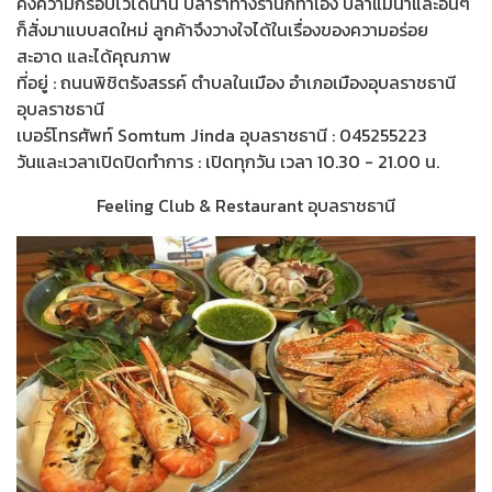
คงความกรอบไว้ได้นาน ปลาร้าทางร้านก็ทำเอง ปลาแม่น้ำและอื่นๆ
ก็สั่งมาแบบสดใหม่ ลูกค้าจึงวางใจได้ในเรื่องของความอร่อย
สะอาด และได้คุณภาพ
ที่อยู่ : ถนนพิชิตรังสรรค์ ตำบลในเมือง อำเภอเมืองอุบลราชธานี
อุบลราชธานี
เบอร์โทรศัพท์ Somtum Jinda อุบลราชธานี : 045255223
วันและเวลาเปิดปิดทำการ : เปิดทุกวัน เวลา 10.30 - 21.00 น.
Feeling Club & Restaurant อุบลราชธานี