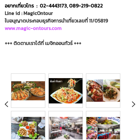
อยากเที่ยวโทร : 02-4443173, 089-219-0822
Line id : MagicOntour
ใบอนุญาตประกอบธุรกิจการนำเที่ยวเลขที่ 11/05819
www.magic-ontours.com
+++ ติดตามเราได้ที่ เมจิกออนทัวร์ +++