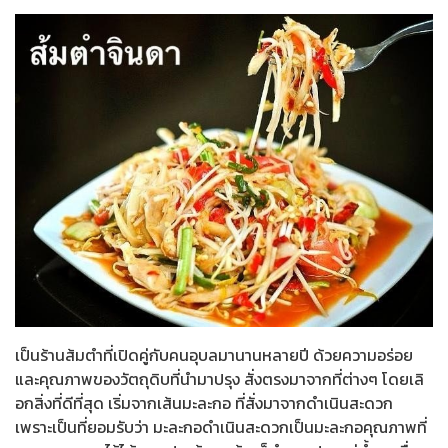
เป็นร้านส้มตำที่เปิดคู่กับคนอุบลมานานหลายปี ด้วยความอร่อย
และคุณภาพของวัตถุดิบที่นำมาปรุง สั่งตรงมาจากที่ต่างๆ โดยเลิ
อกสิ่งที่ดีที่สุด เริ่มจากเส้นมะละกอ ที่สั่งมาจากดำเนินสะดวก
เพราะเป็นที่ยอมรับว่า มะละกอดำเนินสะดวกเป็นมะละกอคุณภาพที่