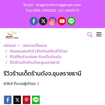
Email :
magicontours@gmail.com
โทร
089-2190822
,
02-4443173
หน้าแรก
บทความทั้งหมด
กินนอนออนทัวร์ (รีวิวท่องเที่ยวทั่วไทย)
รีวิวที่กินร้านอร่อย-ร้านเด็ดร้านดัง
รีวิวร้านเด็ดร้านดังจ.อุบลราชธานี
รีวิวร้านเด็ดร้านดังจ.อุบลราชธานี
6364 จำนวนผู้เข้าชม
|