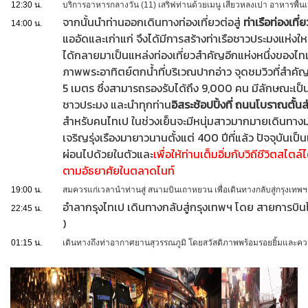
12:30 น.
บริการอาหารกลางวัน (11) เสริฟท่านด้วยเมนู เสี่ยวหลงเปา อาหารพื้
จากนั้นนำท่านออกเดินทางท่องเที่ยวต่อสู่
ท่าเรือท่องเที่
14:00 น.
แออัดและเก่าแก่ จึงได้มีการสร้างท่าเรือชาวประมงแห่งใหม่ใ
ได้กลายมาเป็นแหล่งท่องเที่ยวสำคัญอีกแห่งหนึ่งของไท
ภาพพระอาทิตย์ตกน้ำที่บริเวณปากอ่าว จุดชมวิวที่สำคัญข
5 เมตร ซึ่งสามารถรองรับได้ถึง 9,000 คน มีลักษณะเป็น
ชาวประมง และนำทุกท่าน
อิสระช้อปปิ้งที่ ถนนโบราณตั้น
สำหรับคนไทเป ในช่วงเย็นจะมีหนุ่มสาวมากมายเดินทางม
เจริญรุ่งเรืองมายาวนานตั้งแต่ 400 ปีที่แล้ว ปัจจุบันเป็
ผ่อนไปด้วยในตัวและ
เพื่อให้ท่านเต็มอิ่มกับวิถีชีวิตสไต
ตามอัธยาศัยในตลาดไนท์
19:00 น.
สมควรแก่เวลานำท่านสู่ สนามบินเถาหยวน เพื่อเดินทางกลับสู่กรุงเทพฯ
อำลากรุงไทเป เดินทางกลับสู่กรุงเทพฯ โดย สายการบินไช
22:45 น.
)
01:15 น.
เดินทางถึงท่าอากาศยานสุวรรณภูมิ โดยสวัสดิภาพพร้อมรอยยิ้มและค