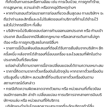
ที่เกิดขึ้นทางตรงหรือทางอ้อม เช่น การเจ็บป่วย, การถูกทำร้าย,
การสูญหาย, ความล่าช้า หรือจากอุบัติเหตุต่างๆ
หากท่านถอนตัวก่อนรายการท่องเที่ยวจะสิ้นสุดลง ทางบริษัทฯ จะ
•
ถือว่าท่านสละสิทธิ์และจะไม่รับผิดชอบค่าบริการที่ท่านได้ชำระไว้
แล้วไม่ว่ากรณีใดๆ ทั้งสิ้น
บริษัทฯจะไม่รับผิดชอบต่อการห้ามออกนอกประเทศ หรือ ห้ามเข้า
•
ประเทศ อันเนื่องจากมีสิ่งผิดกฎหมาย หรือเอกสารเดินทางไม่ถูก
ต้อง หรือ การถูกปฏิเสธในกรณีอื่นๆ
รายการนี้เป็นเพียงข้อเสนอที่ต้องได้รับการยืนยันจากบริษัทฯ อีก
•
ครั้งหนึ่ง หลังจากได้สำรองที่นั่งบนเครื่อง และโรงแรมที่พักในต่าง
ประเทศเป็นที่เรียบร้อย
แต่อย่างไรก็ตามรายการนี้อาจเปลี่ยนแปลงได้ตามความเหมาะสม
ราคานี้คิดตามราคาตั๋วเครื่องบินในปัจจุบัน หากราคาตั๋วเครื่องบิน
•
ปรับสูงขึ้น บริษัทฯ สงวนสิทธิ์ที่จะปรับราคาตั๋วเครื่องบินตาม
สถานการณ์ดังกล่าว
กรณีเกิดความผิดพลาดจากตัวแทน หรือ หน่วยงานที่เกี่ยวข้อง
•
จนมีการยกเลิก ล่าช้า เปลี่ยนแปลง การบริการจากสายการบินบริ
ษัทฯขนส่ง หรือ หน่วยงานที่ให้บริการ
บริษัทฯจะดำเนินโดยสุดความสามารถที่จะจัดบริการทัวร์อื่น