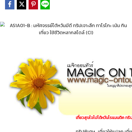
เที่ยวสุขใจไปไต้หวันโรแมนติค ทริปเ
ทริปพิเศษ.. เที่ยวให้แปลก เที่