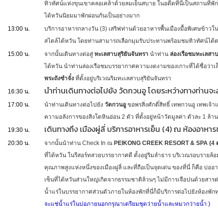
ทิวทัศน์แห่งขุนเขาคลอเคล้าด้วยลมเย็นสบาย ในอดีตที่นี่เป็นสถานที่พัก
ไต้หวันนิยมมาพักผ่อนกันเป็นอย่างมาก
13:00 น.
บริการอาหารกลางวัน (3) เสริฟท่านด้วยอาหารพื้นเมืองมื้อพิเศษข้าวใ
สไตล์ไต้หวัน โดยท่านสามารถเลือกมุมรับประทานพร้อมชมทิวทัศน์ได
15:00 น.
จากนั้นเดินทางต่อสู่
ทะเลสาบสุริยันจันทรา
นำท่าน
ล่องเรือชมทะเลสาบ
ไต้หวัน นำท่านล่องเรือชมบรรยากาศความงดงามของเกาะที่ได้ชื่อว่าเ
พระถังซำจั๋ง
ที่ตั้งอยู่บริเวณริมทะเลสาบสุริยันจันทรา
นำท่านเดินทางต่อไปยัง วัดกวนอู โดยระหว่างทางท่าน
16:30 น.
17:00 น.
นำท่านเดินทางต่อไปยัง
วัดกวนอู
ขอพรสิ่งศักดิ์สิทธิ์ เทพกวนอู เทพเ
ความอลังการของสิงโตหินอ่อน 2 ตัว ที่ตั้งอยู่หน้าวัดมูลค่า ตัวละ 1 ล้า
เดินทางถึง เมืองผู่ลี่ บริการอาหารเย็น (4) ณ ห้องอาหาร
19:30 น.
20:30 น.
จากนั้นนำท่าน Check In ณ
PEIKONG CREEK RESORT & SPA (4 ดาว
ที่ไต้หวัน ในรีสอร์ทสวยบรรยากาศดี ตั้งอยู่ริมลำธาร บริเวณรอบรายล้อมด้
คุณภาพสูงแห่งหนึ่งของเมืองผู่ลี่ และที่ถือเป็นจุดเด่น ของที่นี่ ก็คื
เซ็นที่ไต้หวันส่วนใหญ่เกิดจากธรรมชาติล้วนๆ ไม่มีการเจือปนด้วยสา
น้ำแร่ในบรรยากาศส่วนตัวภายในห้องพักที่นี่ก็มีบริการต่อไปยังห้องพัก
จะแช่น้ำแร่ในบ่อภายนอกกรุณาเตรียมชุดว่ายน้ำและหมวกว่ายน้ำ )