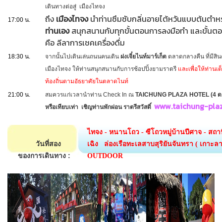
เดินทางต่อสู่ เมืองไทจง
ถึง
เมืองไทจง
นำท่านซึมซับกลิ่นอายไต้หวันแบบต้นตำห
17:00 น.
ท่านเอง
สนุกสนานกับทุกขั้นตอนการลงมือทำ และขั้นตอนเ
คือ ลีลาการเชคเครื่องดื่ม
18:30 น.
จากนั้นไปเดินเล่นถนนคนเดิน
ฝงเจี๋ยไนท์มาร์เก็ต
ตลาดกลางคืน ที่มีสิน
เมืองไทจง ให้ท่านสนุกสนานกับการช้อปปิ้งยามราตรี
และเพื่อให้ท่านเต
ท้องถิ่นตามอัธยาศัยในตลาดไนท์
21:00 น.
สมควรแก่เวลานำท่าน Check In ณ
TAICHUNG PLAZA HOTEL (4 ด
www.taichung-pla
หรือเทียบเท่า เชิญท่านพักผ่อน ราตรีสวัสดิ์
ไทจง - หนานโถว - ซีโถวหมู่บ้านปีศาจ - สถานี
วันที่สอง
เฉิง ล่องเรือทะเลสาบสุริยันจันทรา ( เกาะลาลู
ของการเดินทาง :
OUTDOOR