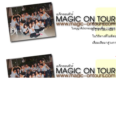
ด้วยประสบการณ์การทำงานในวงการธุรกิจ
8 ปี ทำให้เรามีคำว่
ในวิถีทางที่ไม่ดีต่อนักท่องเที่ยว และ เร
เสื่อมเสียมาสู่วงการทัวร์บ้านเรา
บ
ริษัททัวร์,ทัวร์ บริษัท,ทัวร์ไต้หวัน,ไต้หวัน ท่องเที่ยว,ไต้หวัน ทัวร์,ทัวร์,เที่ยวไต้หวัน,ทัวร์ไต้หวัน
ราคาถูก,ท่องเที่ยวไต้หวัน,แพ คเกจทัวร์ไต้หวัน
, ราคาทัวร์ไต้หวัน,บริษัททัวร์,บริษัททัวร์ไต้หวัน
เที่ยวต่างประเทศ,ทัวร์ต่างประเทศ,ข้อมูลท่องเที่ยวไต้หวัน,Taiwan Tour,บริษัททัวร์,ทัวร์
บริษัท,ทัวร์ไต้หวัน
,แพคเกจทัวร์ไต้หวัน,ทัวร์ไต้หวันราคาถูก,ทัวร์ไทเป,ทัวร์ทะเลสาบสุริยันจันทรา
Sun Moon Lake,ฮวาเหลียน,กรุ๊ปทัวร์ไต้หวัน,ทัวร์ประเทศไต้หวัน,เที่ยวไต้หวัน
,จัดทัวร์
ไต้หวัน,ทัวร์ดูงานสัมนาไต้หวัน,เที่ยวช๊อปปิ้งซื่อหลิน,ทัวร์หมู่คณะไต้หวัน,ชานมไข่มุกไต้หวัน
เต้าหู้เหม็น,ไต้หวันออนเซ็นส่วนตัว,ทัวร์ไต้หวันคุณภาพ
,สนามบินสุวรรณภูมิ - ไต้หวัน - สนามบิน
เถาหยวน - ไทจง - ร่วมกิจกรรมทำชาไข่มุก - ฝงเจี๋ยไนท์มาร์เก็ต - ไทจง - หนานโถว