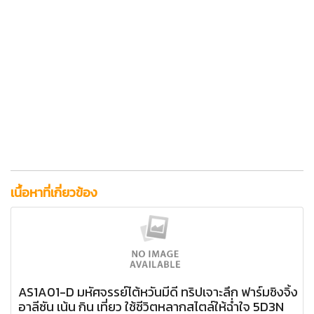
ซีโถวหมู่บ้านปีศาจ
- สถานีรถไฟจี๋จี๋ - นั่งรถไฟ ไป > หมู่บ้านวัฒนธรรมผังเมืองไม้เชอเฉิง ล่องเรือ
ทะเลสาบสุริยันจันทรา ( เกาะลาลู - วัดพระถังซำจั๋ง ) - วัดกวนอู
- อาบน้ำแร่
SPA OUTDOOR - ฟาร์มชิงจิ้ง - เยี่ยมชมฟาร์มเลี้ยงแกะและชมโชว์ความน่ารักของแกะ - ชิมชาอู
หลง - เมืองซินจู๋ นั่งรถไฟหัวจรวด ไป > เมืองไทเป
นั่ง MRT - แหล่งช้อปปิ้งซีเหมินติง
อี๋หลานไนท์มาร์เก็ต - ฮัวเหลียน - อุทยานแห่งชาติทาโรโกะ ( น้ำตกฉางงชุน - อดีตหมู่บ้านชนเผ่า
- ผาถ้ำนกนางแอ่น )
ศูนย์ศิลปะประเพณีพื้นบ้านอี๋หลัน - ตึกไทเป 101 - ไทเป
ร้านขนมเค้กสับปะรด - หมู่บ้านโบราณจิ่วเฟิ้น - ท่าเรือท่องเที่ยวตั้นส่วย
สะพานคู่รัก - ถนนโบ
ราณตั้นส่วย - สนามบินเถาหยวน
วัดจงไถฉันซื่อ - ร่วมกิจกรรมทำกระดาษภาพวาดโบราณ
ชม ทิวทัศน์ฟาร์มชิงจิ้ง - ที่พักสไตล์ชาเล่ต์ เยี่ยมชมฟาร์มเลี้ยงแกะและชมโชว์ความสามารถของม้า - เดินเล่นในสวน ชมน้ำพุเต้นระบำ - ชิมชาอูหลง -
หอที่ระลึกเจียงไคเช็ค
ท่าเรือท่องเที่ยวตั้นส่วย - สะพานคู่รัก - ถนนโบราณตั้นส่วย ซื่อหลินไนท์มาร์เก็ต
เนื้อหาที่เกี่ยวข้อง
AS1A01-D มหัศจรรย์ไต้หวันมีดี ทริปเจาะลึก ฟาร์มชิงจิ้ง
อาลีซัน เน้น กิน เที่ยว ใช้ชีวิตหลากสไตล์ให้ฉ่ำใจ 5D3N