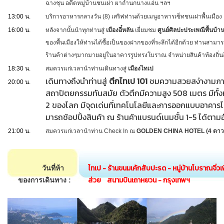
ฉางชุน อดีตหมู่บ้านชนเผ่า ผาถ้ำนกนางแอ่น ฯลฯ
13:00 น.
บริการอาหารกลางวัน (8) เสริฟท่านด้วยเมนูอาหารเซ็ทชนเผ่าพื้นเมือ
16:00 น.
หลังจากนั้นนำทุกท่านสู่
เมืองอี๋หลัน
เยี่ยมชม
ศูนย์ศิลปะประเพณีพื้นบ้า
ของพื้นเมืองให้ท่านได้ซื้อเป็นของฝากของที่ระลึกได้อีกด้วย ท่า
ร้านค้าต่างๆมากมายอยู่ในอาคารรูปทรงโบราณ จำหน่ายสินค้าท้องถิ่
18:30 น.
สมควรแก่เวลานำท่านเดินทางสู่
เมืองไทเป
เดินทางถึงนำท่านสู่
ตึกไทเป 101
ชมความสวยสง่างามภา
20:00 น.
สถาปัตยกรรมทันสมัย ตัวตึกมีความสูง 508 เมตร มีทั้งหมด
2 ของโลก มีจุดเด่นที่เทคโนโลยีและการออกแบบอาคารโดย
มารถช้อปปิ้งสินค้า ณ ร้านค้าแบรนด์เนมชั้น 1-5 ได้ตาม
21:00 น.
สมควรแก่เวลานำท่าน Check In ณ
GOLDEN CHINA HOTEL (4 ดาว) 
ไทเป - ร้านขนมเค้กสับปะรด - หมู่บ้านโบราณจิ่วเฟิ
วันที่ห้า
ส่วย สนามบินเถาหยวน - กรุงเทพฯ
ของการเดินทาง :