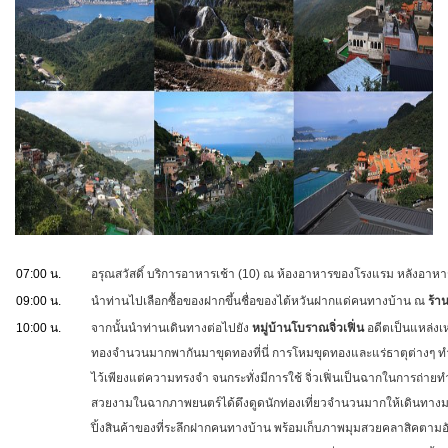
07:00 น.
อรุณสวัสดิ์ บริการอาหารเช้า (10) ณ ห้องอาหารของโรงแรม หลังอาหาร
09:00 น.
นำท่านไปเลือกซื้อของฝากขึ้นชื่อของไต้หวันฝากแด่คนทางบ้าน ณ
ร้า
10:00 น.
จากนั้นนำท่านเดินทางต่อไปยัง
หมู่บ้านโบราณจิ่วเฟิ่น
อดีตเป็นแหล่งเหม
ทองจำนวนมากพากันมาขุดทองที่นี่ การโหมขุดทองและแร่ธาตุต่างๆ ทำ
ไว้เพียงแต่ความทรงจำ จนกระทั่งมีการใช้ จิ่วเฟิ่นเป็นฉากในการถ่ายทำภ
สวยงามในฉากภาพยนตร์ได้ดึงดูดนักท่องเที่ยวจำนวนมากให้เดินทางมาชื่น
ปิ้งสินค้าของที่ระลึกฝากคนทางบ้าน พร้อมเก็บภาพมุมสวยคลาสิคตามอ