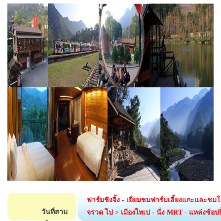
ฟาร์มชิงจิ้ง
- เยี่ยมชมฟาร์มเลี้ยงแกะและชมโช
วันที่สาม
จรวด ไป > เมืองไทเป
- นั่ง MRT
- แหล่งช้อปปิ