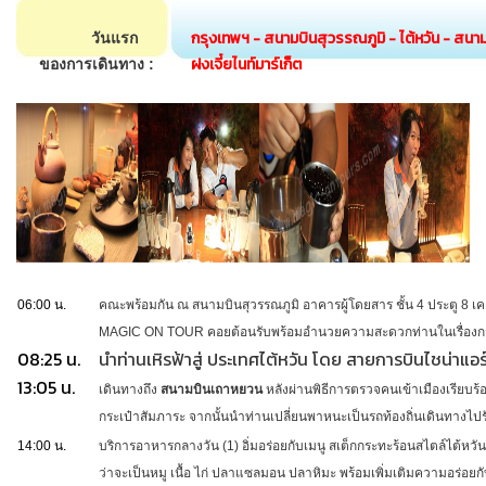
กรุงเทพฯ - สนามบินสุวรรณภูมิ - ไต้หวัน - สนา
วันแรก
ฝงเจี๋ยไนท์มาร์เก็ต
ของการเดินทาง :
06:00 น.
คณะพร้อมกัน ณ สนามบินสุวรรณภูมิ อาคารผู้โดยสาร ชั้น 4 ประตู 8 เ
MAGIC ON TOUR คอยต้อนรับพร้อมอำนวยความสะดวกท่านในเรื่องกระ
08:25 น.
นำท่านเหิรฟ้าสู่ ประเทศไต้หวัน โดย สายการบินไชน่าแอร์
13:05 น.
เดินทางถึง
สนามบินเถาหยวน
หลังผ่านพิธีการตรวจคนเข้าเมืองเรียบร
กระเป๋าสัมภาระ
จากนั้นนำท่านเปลี่ยนพาหนะเป็นรถท้องถิ่นเดินทาง
14:00 น.
บริการอาหารกลางวัน (1) อิ่มอร่อยกับเมนู สเต็กกระทะร้อนสไตล์ไต้หวัน
ว่าจะเป็นหมู เนื้อ ไก่ ปลาแซลมอน ปลาหิมะ พร้อมเพิ่มเติมความอร่อย