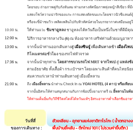
โดยรอบ ถ่ายภาพคู่กับกังหันลม ท่ามกลางทัศนียภาพทุ่งหญ้าสีเขียว ที่
แสดงโชว์ความน่ารักของแกะ การแสดงตัดขนแกะโดยชาวนิวซีแลนด์ผู้ด
หรือจะขี่ม้าชมวิว เพลิดเพลินไปกับทิวทัศน์สวยในบรรยากาศเสมือนอยู
10.00 น.
ให้ท่านแวะ
ชิมชาอูหลง
ชาอูหลงไต้หวันถือเป็นหนึ่งในชาที่ดีมีค
บ
12:00 น.
ริการอาหารกลางวัน
(6)
ณ ห้องอาหาร เสริฟท่านด้วยเมนูอาหา
จากนั้นนำท่านออกเดินทาง
สู่
เมืองซินจู๋
เพื่อเดินทางเข้า
เมืองไทเ
13:00 น.
กิโลเมตรต่อชั่วโมง
ของรถไฟหัวจรวด
จากนั้นนำทุกท่าน
โดยสารขบวนรถไฟ MRT จากไทเป
สู่
แหล่งช้อ
17:36 น.
ตามอัธยาศัย ทั้งเสื้อผ้า กระเป๋าฯลฯ โดยเฉพาะสินค้าที่คนไทย
สมควรแก่เวลานำท่านเดินทางสู่ เมืองอี๋หลาน
21:00 น.
ถึง
เมืองอี๋หลาน
นำท่าน Check In ณ
YOAI HOTEL (4 ดาว) หรือเทียบ
จากนั้นอิสระให้ท่านสนุกสนานกับการช้อปปิ้งยามราตรี ณ
อี๋หลานไนท์ม
ให้ท่านเต็มอิ่มกับวิถีชีวิตสไตล์ไต้หวันแท้ๆ อิสระอาหารค่ำเลือกชิมอา
ฮัวเหลียน - อุทยานแห่งชาติทาโรโกะ ( น้ำตกฉางงช
วันที่สี่
พื้นบ้านอี๋หลัน - ตึกไทเป 101 ( ไม่รวมค่าขึ้นตึก )
ของการเดินทาง :