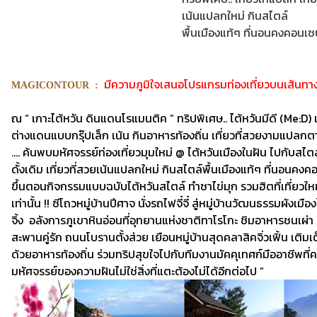
เน้นแปลกใหม่ กินสไตล์
พื้นเมืองแท้ๆ ที่นอนคงคอนเซ
8
มีความภูมิใจเสนอโปรแกรมท่องเที่ยวบนเส้นทาง
MAGIC
ON
TOUR
:
ณ “ เกาะไต้หวัน ดินแดนโรแมนติค ” ทริปพิเศษ.. ไต้หวันมีดี (Me:D)
ต่างแดนแบบกรุ๊ปเล็ก เน้น กินอาหารท้องถิ่น เที่ยวที่สวยงามแปลกตา
.... ค้นพบมหัศจรรย์ท่องเที่ยวมุมใหม่ @ ไต้หวันเมืองในฝัน ไปกับสไ
ดั้งเดิม เที่ยวที่สวยเน้นแปลกใหม่ กินสไตล์พื้นเมืองแท้ๆ ที่นอนคงค
ขึ้นตอนกิจกรรมแบบฉบับไต้หวันสไตล์ ทำชาไข่มุก รวมฮิตที่เที่ยวใหม
เท่านั้น !! ซีโถวหมู่บ้านปีศาจ นั่งรถไฟจี๋จี๋ สู่หมู่บ้านวัฒนธรรมผั
จิ้ง อลังการภูเขาหินอ่อนที่อุทยานแห่งชาติทาโรโกะ ชิมอาหารชน
สะพานคู่รัก ถนนโบรานตั้งส่วย เยือนหมู่บ้านสุดคลาสิคจิ่วเฟิ้น เติ
ด้วยอาหารท้องถิ่น ร่วมทริปสุขใจไปกับทีมงานมัคคุเทศก์มืออาชีพที่
มหัศจรรย์ของความฝันไม่ใช่สิ่งที่แตะต้องไม่ได้อีกต่อไป ”