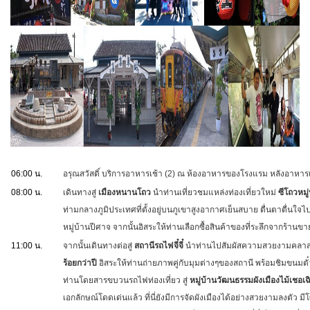
06:00 น.
อรุณสวัสดิ์ บริการอาหารเช้า (2) ณ ห้องอาหารของโรงแรม หลังอาหารเก
08:00 น.
เดินทางสู่
เมืองหนานโถว
นำท่านเที่ยวชมแหล่งท่องเที่ยวใหม่
ซีโถวหมู
ท่ามกลางภูมิประเทศที่ตั้งอยู่บนภูเขาสูงอากาศเย็นสบาย ตื่นตาตื่นใ
หมู่บ้านปีศาจ จากนั้นอิสระให้ท่านเลือกซื้อสินค้าของที่ระลึกจากร้
11:00 น.
จากนั้นเดินทางต่อสู่
สถานีรถไฟจี๋จี๋
นำท่านไปสัมผัสความสวยงามคลา
ร้อยกว่าปี
อิสระให้ท่านถ่ายภาพคู่กับมุมต่างๆของสถานี พร้อมชิมขนมต
ท่านโดยสารขบวนรถไฟท่องเที่ยว สู่
หมู่บ้านวัฒนธรรมผังเมืองไม้เชอเฉ
เอกลักษณ์โดดเด่นแล้ว ที่นี่ยังมีการจัดผังเมืองได้อย่างสวยงามลงตัว