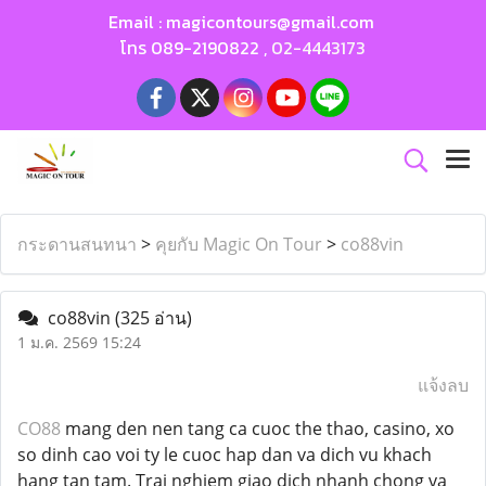
Email :
magicontours@gmail.com
โทร
089-2190822
,
02-4443173
กระดานสนทนา
>
คุยกับ Magic On Tour
>
co88vin
co88vin
(325 อ่าน)
1 ม.ค. 2569 15:24
แจ้งลบ
CO88
mang den nen tang ca cuoc the thao, casino, xo
so dinh cao voi ty le cuoc hap dan va dich vu khach
hang tan tam. Trai nghiem giao dich nhanh chong va