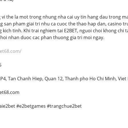
 vi the la mot trong nhung nha cai uy tin hang dau trong ma
g san pham giai tri nhu ca cuoc the thao hap dan, casino tr
kich tinh. Khi trai nghiem tai E2BET, nguoi choi khong chi t
hoi nhan duoc cac phan thuong gia tri moi ngay.
bet68.com/
5
 KP4, Tan Chanh Hiep, Quan 12, Thanh pho Ho Chi Minh, Vie
bet68.com
caie2bet #e2betgames #trangchue2bet