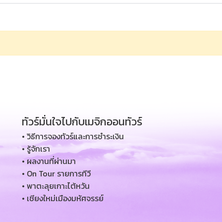
ทัวร์มั่นใจไปกับเมจิกออนทัวร์
• วิธีการจองทัวร์และการชำระเงิน
• รู้จักเรา
• ผลงานที่ผ่านมา
• On Tour รายการทีวี
• พาตะลุยเกาะไต้หวัน
• เชียงใหม่เมืองมหัศจรรย์