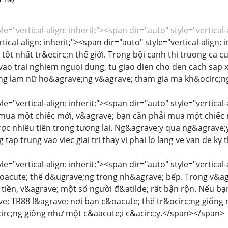
le="vertical-align: inherit;"><span dir="auto" style="vertica
rtical-align: inherit;"><span dir="auto" style="vertical-align:
tốt nhất tr&ecirc;n thế giới. Trong bội canh thi truong ca c
vao trai nghiem nguoi dung, tu giao dien cho den cach sap x
ng lam nữ ho&agrave;ng v&agrave; tham gia ma kh&ocirc;n
le="vertical-align: inherit;"><span dir="auto" style="vertic
 mua một chiếc mới, v&agrave; bạn cần phải mua một chiếc
ợc nhiều tiền trong tương lai. Ng&agrave;y qua ng&agrave;
 tap trung vao viec giai tri thay vi phai lo lang ve van de k
le="vertical-align: inherit;"><span dir="auto" style="vertica
acute; thể d&ugrave;ng trong nh&agrave; bếp. Trong v&agra
 tiền, v&agrave; một số người đ&atilde; rất bận rộn. Nếu bạ
ve; TR88 l&agrave; nơi bạn c&oacute; thể tr&ocirc;ng giống
irc;ng giống như một c&aacute;i c&acirc;y.</span></span>