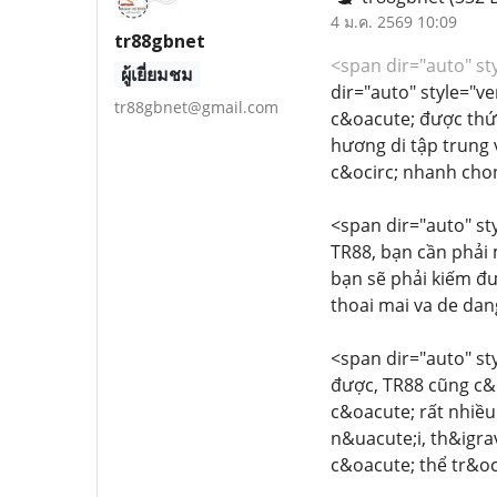
4 ม.ค. 2569 10:09
tr88gbnet
<span dir="auto" sty
ผู้เยี่ยมชม
dir="auto" style="ve
tr88gbnet@gmail.com
c&oacute; được thứ 
hương di tập trung 
c&ocirc; nhanh cho
<span dir="auto" sty
TR88, bạn cần phải
bạn sẽ phải kiếm đư
thoai mai va de dang
<span dir="auto" sty
được, TR88 cũng c&o
c&oacute; rất nhiều
n&uacute;i, th&igra
c&oacute; thể tr&oc