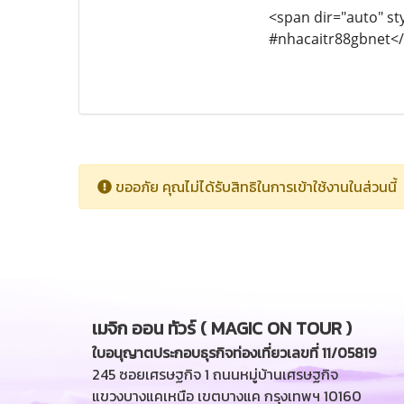
<span dir="auto" sty
#nhacaitr88gbnet<
ขออภัย คุณไม่ได้รับสิทธิในการเข้าใช้งานในส่วนนี้
เมจิก ออน ทัวร์ ( MAGIC ON TOUR )
ใบอนุญาตประกอบธุรกิจท่องเที่ยวเลขที่ 11/05819
245 ซอยเศรษฐกิจ 1 ถนนหมู่บ้านเศรษฐกิจ
แขวงบางแคเหนือ เขตบางแค กรุงเทพฯ 10160