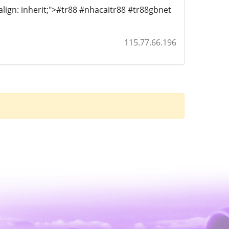
-align: inherit;">#tr88 #nhacaitr88 #tr88gbnet
115.77.66.196