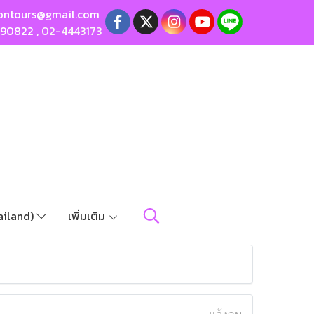
ontours@gmail.com
190822
,
02-4443173
ailand)
เพิ่มเติม