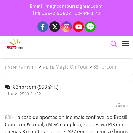
Email :
magicontours@gmail.com
โทร
089-2190822
,
02-4443173
กระดานสนทนา
>
คุยกับ Magic On Tour
>
83hbrcom
83hbrcom
(558 อ่าน)
11 ม.ค. 2569 21:22
แจ้งลบ
83H
- a casa de apostas online mais confiavel do Brasil!
Com licen&ccedil;a MGA completa, saques via PIX em
apenas 3 minutos, suporte 24/7 em portugues e bonus