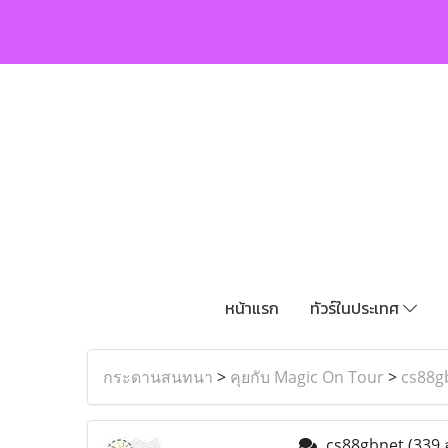
หน้าแรก
ทัวร์ในประเทศ
กระดานสนทนา
>
คุยกับ Magic On Tour
>
cs88g
cs88gbnet
(339 