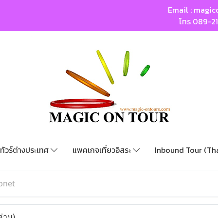
Email :
magic
โทร
089-2
ทัวร์ต่างประเทศ
แพคเกจเที่ยวอิสระ
Inbound Tour (Th
bnet
อ่าน)