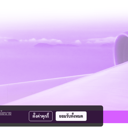
นโยบาย
ตั้งค่าคุกกี้
ยอมรับทั้งหมด