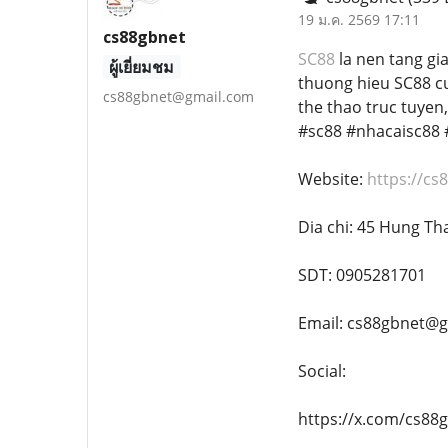
19 ม.ค. 2569 17:11
cs88gbnet
SC88
la nen tang gia
ผู้เยี่ยมชม
thuong hieu SC88 cu
cs88gbnet@gmail.com
the thao truc tuyen,
#sc88 #nhacaisc88
Website:
https://cs
Dia chi: 45 Hung Th
SDT: 0905281701
Email: cs88gbnet@
Social:
https://x.com/cs88