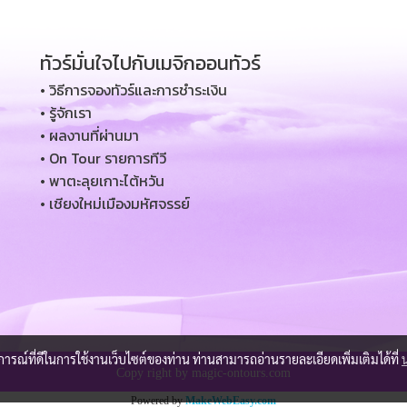
ทัวร์มั่นใจไปกับเมจิกออนทัวร์
• วิธีการจองทัวร์และการชำระเงิน
• รู้จักเรา
• ผลงานที่ผ่านมา
• On Tour รายการทีวี
• พาตะลุยเกาะไต้หวัน
• เชียงใหม่เมืองมหัศจรรย์
บการณ์ที่ดีในการใช้งานเว็บไซต์ของท่าน ท่านสามารถอ่านรายละเอียดเพิ่มเติมได้ที่
Copy right by magic-ontours.com
Powered by
MakeWebEasy.com