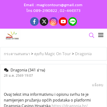
Email :
magicontours@gmail.com
โทร
089-2190822
,
02-4443173
กระดานสนทนา
>
คุยกับ Magic On Tour
>
Dragonia
Dragonia
(341 อ่าน)
28 ม.ค. 2569 19:07
แจ้งลบ
Ovaj tekst ima informativnu i opisnu svrhu te je
namijenjen pružanju općih podataka o platformi
Dragonia Casino Hrvatska
https://dragonia.hr/