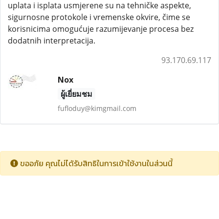
uplata i isplata usmjerene su na tehničke aspekte,
sigurnosne protokole i vremenske okvire, čime se
korisnicima omogućuje razumijevanje procesa bez
dodatnih interpretacija.
93.170.69.117
Nox
ผู้เยี่ยมชม
fufloduy@kimgmail.com
ขออภัย คุณไม่ได้รับสิทธิในการเข้าใช้งานในส่วนนี้