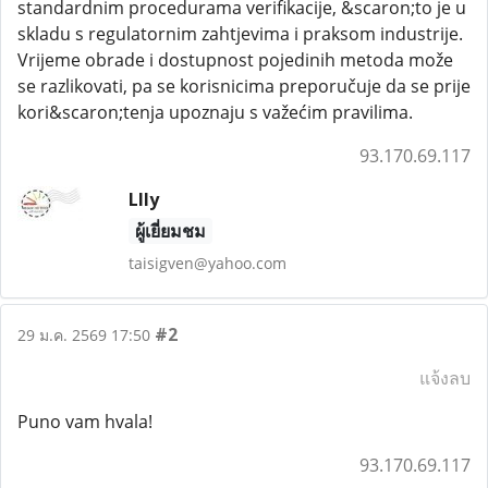
standardnim procedurama verifikacije, &scaron;to je u
skladu s regulatornim zahtjevima i praksom industrije.
Vrijeme obrade i dostupnost pojedinih metoda može
se razlikovati, pa se korisnicima preporučuje da se prije
kori&scaron;tenja upoznaju s važećim pravilima.
93.170.69.117
Llly
ผู้เยี่ยมชม
taisigven@yahoo.com
#2
29 ม.ค. 2569 17:50
แจ้งลบ
Puno vam hvala!
93.170.69.117