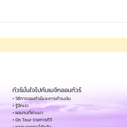
ทัวร์มั่นใจไปกับเมจิกออนทัวร์
• วิธีการจองทัวร์และการชำระเงิน
• รู้จักเรา
• ผลงานที่ผ่านมา
• On Tour รายการทีวี
• พาตะลุยเกาะไต้หวัน