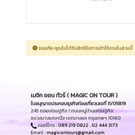
ขออภัย คุณไม่ได้รับสิทธิในการเข้าใช้งานในส่วนนี้
เมจิก ออน ทัวร์ ( MAGIC ON TOUR )
ใบอนุญาตประกอบธุรกิจท่องเที่ยวเลขที่ 11/05819
245 ซอยเศรษฐกิจ 1 ถนนหมู่บ้านเศรษฐกิจ
แขวงบางแคเหนือ เขตบางแค กรุงเทพฯ 10160
เบอร์โทร :
089 219 0822
,
02 444 3173
Email :
magicontours@gmail.com