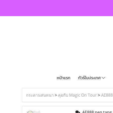
หน้าแรก
ทัวร์ในประเทศ
กระดานสนทนา
>
คุยกับ Magic On Tour
>
AE888
AE888 nen tang 