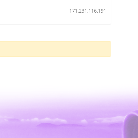
171.231.116.191