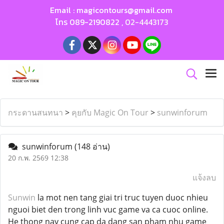
Email :
magicontours@gmail.com
โทร
089-2190822
,
02-4443173
กระดานสนทนา
>
คุยกับ Magic On Tour
>
sunwinforum
sunwinforum
(148 อ่าน)
20 ก.พ. 2569 12:38
แจ้งลบ
Sunwin
la mot nen tang giai tri truc tuyen duoc nhieu
nguoi biet den trong linh vuc game va ca cuoc online.
He thong nay cung cap da dang san pham nhu game