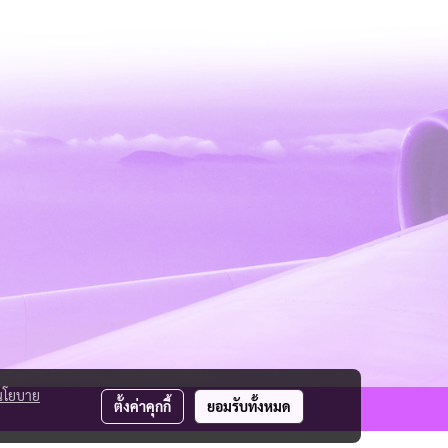
นโยบาย
ตั้งค่าคุกกี้
ยอมรับทั้งหมด