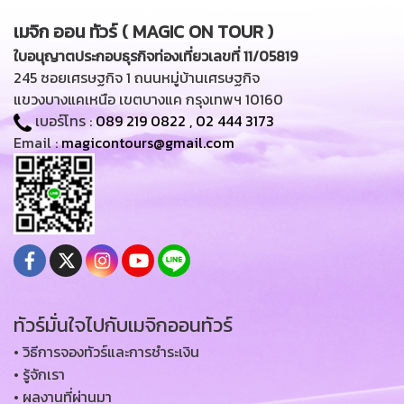
เมจิก ออน ทัวร์ ( MAGIC ON TOUR )
ใบอนุญาตประกอบธุรกิจท่องเที่ยวเลขที่ 11/05819
245 ซอยเศรษฐกิจ 1 ถนนหมู่บ้านเศรษฐกิจ
แขวงบางแคเหนือ เขตบางแค กรุงเทพฯ 10160
เบอร์โทร :
089 219 0822
,
02 444 3173
Email :
magicontours@gmail.com
ทัวร์มั่นใจไปกับเมจิกออนทัวร์
• วิธีการจองทัวร์และการชำระเงิน
• รู้จักเรา
• ผลงานที่ผ่านมา