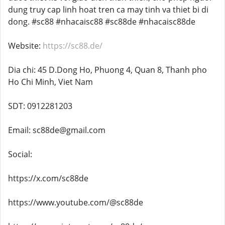
dung truy cap linh hoat tren ca may tinh va thiet bi di
dong. #sc88 #nhacaisc88 #sc88de #nhacaisc88de
Website:
https://sc88.de/
Dia chi: 45 D.Dong Ho, Phuong 4, Quan 8, Thanh pho
Ho Chi Minh, Viet Nam
SDT: 0912281203
Email: sc88de@gmail.com
Social:
https://x.com/sc88de
https://www.youtube.com/@sc88de