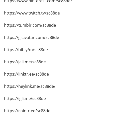
https://www.pinterest.com/sc88de/
https://www.twitch.tv/sc88de
https://tumblr.com/sc88de
https://gravatar.com/sc88de
https://bit.ly/m/sc88de
https://jali.me/sc88de
https://linktr.ee/sc88de
https://heylink.me/sc88de/
https://igli.me/sc88de
https://cointr.ee/sc88de