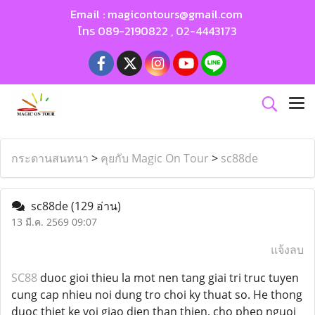
Email :
magicontours@gmail.com
โทร
089-2190822
,
02-4443173
กระดานสนทนา
>
คุยกับ Magic On Tour
>
sc88de
sc88de
(129 อ่าน)
13 มี.ค. 2569 09:07
แจ้งลบ
SC88
duoc gioi thieu la mot nen tang giai tri truc tuyen
cung cap nhieu noi dung tro choi ky thuat so. He thong
duoc thiet ke voi giao dien than thien, cho phep nguoi