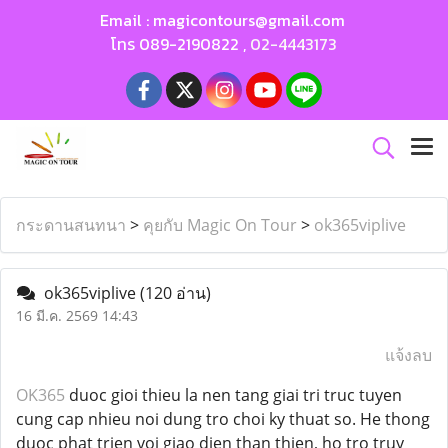
Email :
magicontours@gmail.com
โทร
089-2190822
,
02-4443173
กระดานสนทนา
>
คุยกับ Magic On Tour
>
ok365viplive
ok365viplive
(120 อ่าน)
16 มี.ค. 2569 14:43
แจ้งลบ
OK365
duoc gioi thieu la nen tang giai tri truc tuyen
cung cap nhieu noi dung tro choi ky thuat so. He thong
duoc phat trien voi giao dien than thien, ho tro truy