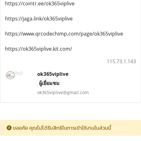
https://cointr.ee/ok365viplive
https://jaga.link/ok365viplive
https://www.qrcodechimp.com/page/ok365viplive
https://ok365viplive.kit.com/
115.73.1.143
ok365viplive
ผู้เยี่ยมชม
ok365viplive@gmail.com
ขออภัย คุณไม่ได้รับสิทธิในการเข้าใช้งานในส่วนนี้