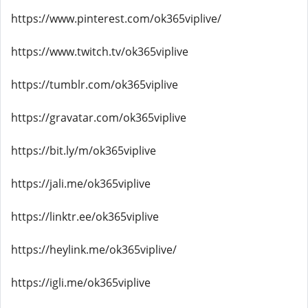
https://www.pinterest.com/ok365viplive/
https://www.twitch.tv/ok365viplive
https://tumblr.com/ok365viplive
https://gravatar.com/ok365viplive
https://bit.ly/m/ok365viplive
https://jali.me/ok365viplive
https://linktr.ee/ok365viplive
https://heylink.me/ok365viplive/
https://igli.me/ok365viplive