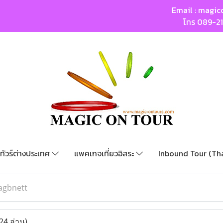
Email :
magic
โทร
089-2
ทัวร์ต่างประเทศ
แพคเกจเที่ยวอิสระ
Inbound Tour (Th
agbnett
24 อ่าน)