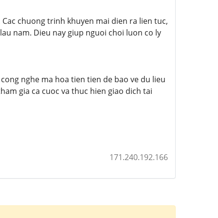
 Cac chuong trinh khuyen mai dien ra lien tuc,
lau nam. Dieu nay giup nguoi choi luon co ly
 cong nghe ma hoa tien tien de bao ve du lieu
ham gia ca cuoc va thuc hien giao dich tai
171.240.192.166