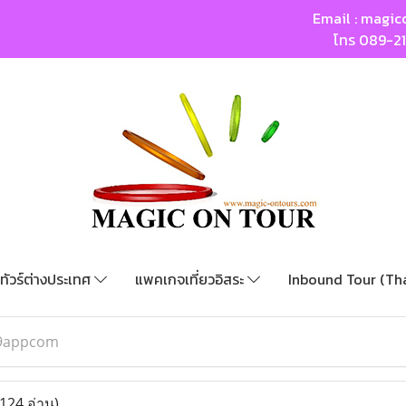
Email :
magic
โทร
089-2
ทัวร์ต่างประเทศ
แพคเกจเที่ยวอิสระ
Inbound Tour (Th
9appcom
(124 อ่าน)