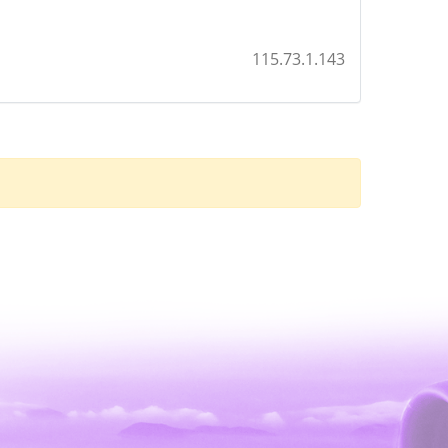
115.73.1.143