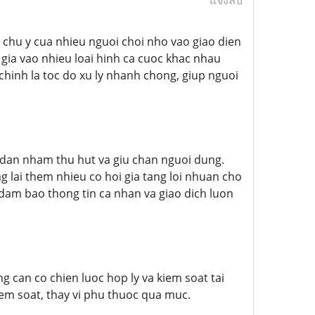
แจ้งลบ
 chu y cua nhieu nguoi choi nho vao giao dien
 gia vao nhieu loai hinh ca cuoc khac nhau
chinh la toc do xu ly nhanh chong, giup nguoi
 dan nham thu hut va giu chan nguoi dung.
lai them nhieu co hoi gia tang loi nhuan cho
dam bao thong tin ca nhan va giao dich luon
g can co chien luoc hop ly va kiem soat tai
iem soat, thay vi phu thuoc qua muc.