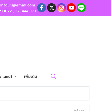
ontours@gmail.com
190822
,
02-4443173
ailand)
เพิ่มเติม