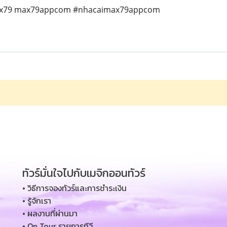
x79 max79appcom #nhacaimax79appcom
ทัวร์มั่นใจไปกับเมจิกออนทัวร์
• วิธีการจองทัวร์และการชำระเงิน
• รู้จักเรา
• ผลงานที่ผ่านมา
• On Tour รายการทีวี