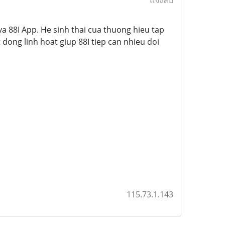
แจ้งลบ
 va 88I App. He sinh thai cua thuong hieu tap
dong linh hoat giup 88I tiep can nhieu doi
115.73.1.143