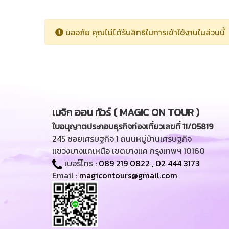
ขออภัย คุณไม่ได้รับสิทธิในการเข้าใช้งานในส่วนนี้
เมจิก ออน ทัวร์ ( MAGIC ON TOUR )
ใบอนุญาตประกอบธุรกิจท่องเที่ยวเลขที่ 11/05819
245 ซอยเศรษฐกิจ 1 ถนนหมู่บ้านเศรษฐกิจ
แขวงบางแคเหนือ เขตบางแค กรุงเทพฯ 10160
เบอร์โทร :
089 219 0822
,
02 444 3173
Email :
magicontours@gmail.com