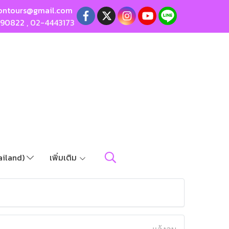
ontours@gmail.com
190822
,
02-4443173
ailand)
เพิ่มเติม