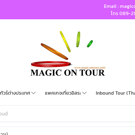
Email :
magic
โทร
089-2
ทัวร์ต่างประเทศ
แพคเกจเที่ยวอิสระ
Inbound Tour (Th
loud
่าน)