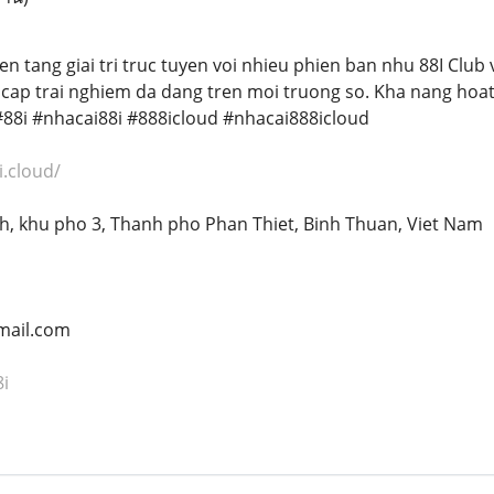
nen tang giai tri truc tuyen voi nhieu phien ban nhu 88I Club
 cap trai nghiem da dang tren moi truong so. Kha nang hoat 
#88i #nhacai88i #888icloud #nhacai888icloud
i.cloud/
nh, khu pho 3, Thanh pho Phan Thiet, Binh Thuan, Viet Nam
mail.com
8i