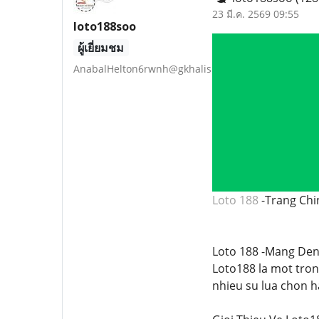
23 มี.ค. 2569 09:55
loto188soo
ผู้เยี่ยมชม
AnabalHelton6rwnh@gkhalis.us
Loto 188
-Trang Chi
Loto 188 -Mang Den
Loto188 la mot tron
nhieu su lua chon h