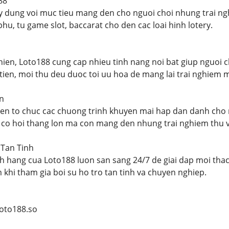
88
 dung voi muc tieu mang den cho nguoi choi nhung trai ng
hu, tu game slot, baccarat cho den cac loai hinh lotery.
hien, Loto188 cung cap nhieu tinh nang noi bat giup nguoi ch
ien, moi thu deu duoc toi uu hoa de mang lai trai nghiem 
n
en to chuc cac chuong trinh khuyen mai hap dan danh cho 
 co hoi thang lon ma con mang den nhung trai nghiem thu vi
Tan Tinh
h hang cua Loto188 luon san sang 24/7 de giai dap moi thac
 khi tham gia boi su ho tro tan tinh va chuyen nghiep.
oto188.so