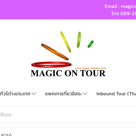
Email :
magic
โทร
089-2
ทัวร์ต่างประเทศ
แพคเกจเที่ยวอิสระ
Inbound Tour (Th
88soo
 อ่าน)