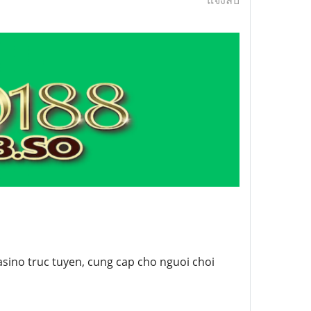
แจ้งลบ
asino truc tuyen, cung cap cho nguoi choi