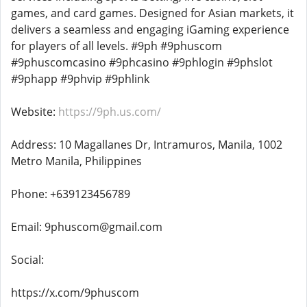
games, and card games. Designed for Asian markets, it
delivers a seamless and engaging iGaming experience
for players of all levels. #9ph #9phuscom
#9phuscomcasino #9phcasino #9phlogin #9phslot
#9phapp #9phvip #9phlink
Website:
https://9ph.us.com/
Address: 10 Magallanes Dr, Intramuros, Manila, 1002
Metro Manila, Philippines
Phone: +639123456789
Email: 9phuscom@gmail.com
Social:
https://x.com/9phuscom