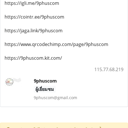
https://igli.me/9phuscom
https://cointr.ee/9phuscom
https://jaga.link/9phuscom
https://www.qrcodechimp.com/page/9phuscom
https://9phuscom.kit.com/
115.77.68.219
9phuscom
ผู้เยี่ยมชม
9phuscom@gmail.com