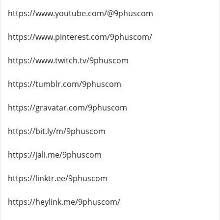
https://www.youtube.com/@9phuscom
https://www.pinterest.com/9phuscom/
https://www.twitch.tv/9phuscom
https://tumblr.com/9phuscom
https://gravatar.com/9phuscom
https://bit.ly/m/9phuscom
https://jali.me/9phuscom
https://linktr.ee/9phuscom
https://heylink.me/9phuscom/