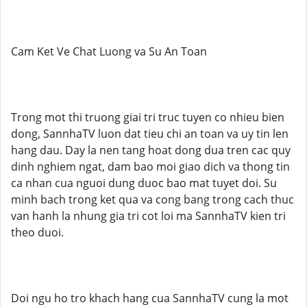
Cam Ket Ve Chat Luong va Su An Toan
Trong mot thi truong giai tri truc tuyen co nhieu bien
dong, SannhaTV luon dat tieu chi an toan va uy tin len
hang dau. Day la nen tang hoat dong dua tren cac quy
dinh nghiem ngat, dam bao moi giao dich va thong tin
ca nhan cua nguoi dung duoc bao mat tuyet doi. Su
minh bach trong ket qua va cong bang trong cach thuc
van hanh la nhung gia tri cot loi ma SannhaTV kien tri
theo duoi.
Doi ngu ho tro khach hang cua SannhaTV cung la mot