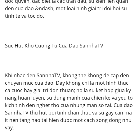
doc quyen, dac biet la cac tran dau, su kien lien quan
den cua dao &ndash; mot loai hinh giai tri doi hoi su
tinh te va toc do.
Suc Hut Kho Cuong Tu Cua Dao SannhaTV
Khi nhac den SannhaTV, khong the khong de cap den
chuyen muc cua dao. Day khong chi la mot hinh thuc
ca cuoc hay giai tri don thuan; no la su ket hop giua ky
nang huan luyen, su dung manh cua chien ke va yeu to
kich tinh den nghet tho cua nhung man so tai. Cua dao
SannhaTV thu hut boi tinh chan thuc va su gay can ma
it nen tang nao tai hien duoc mot cach song dong nhu
vay.