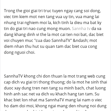
Trong the gioi giai tri truc tuyen ngay cang soi dong,
viec tim kiem mot nen tang vua uy tin, vua mang lai
nhung trai nghiem moi la, kich tinh la dieu ma bat ky
tin do giai tri nao cung mong muon.
Sannha tv
da va
dang khang dinh vi the la mot cai ten noi bat, dac biet
voi chuyen muc "cua dao SannhaTV" &ndash; mot
diem nhan thu hut su quan tam dac biet cua cong
dong nguoi choi.
SannhaTV khong chi don thuan la mot trang web cung
cap dich vu giai tri thong thuong; do la mot he sinh thai
duoc xay dung tren nen tang su minh bach, chat luong
hinh anh sac net va dich vu khach hang tan tam. Su
khac biet lon nhat ma SannhaTV mang lai nam o viec
ho dam doi moi, khong ngai mang den nhung noi dung