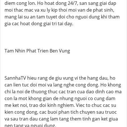
diem cong lon. Ho hoat dong 24/7, san sang giai dap
moi thac mac va xu ly kip thoi moi van de phat sinh,
mang lai su an tam tuyet doi cho nguoi dung khi tham
gia cac hoat dong giai tri tai day.
Tam Nhin Phat Trien Ben Vung
SannhaTV hieu rang de giu vung vi the hang dau, ho
can lien tuc doi moi va lang nghe cong dong. Ho khong
chi la noi de thuong thuc cac tran cua dao dinh cao ma
con la mot khong gian de nhung nguoi co cung dam
me ket noi, trao doi kinh nghiem. Viec to chuc cac su
kien cong dong, cac buoi phan tich chuyen sau truoc
va sau tran dau cang lam tang them tinh gan ket giua
nen tang va nguoi dung.