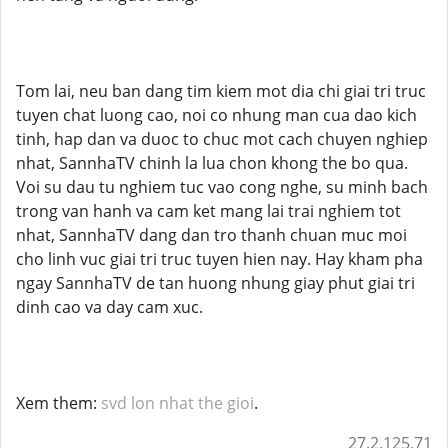
Tom lai, neu ban dang tim kiem mot dia chi giai tri truc
tuyen chat luong cao, noi co nhung man cua dao kich
tinh, hap dan va duoc to chuc mot cach chuyen nghiep
nhat, SannhaTV chinh la lua chon khong the bo qua.
Voi su dau tu nghiem tuc vao cong nghe, su minh bach
trong van hanh va cam ket mang lai trai nghiem tot
nhat, SannhaTV dang dan tro thanh chuan muc moi
cho linh vuc giai tri truc tuyen hien nay. Hay kham pha
ngay SannhaTV de tan huong nhung giay phut giai tri
dinh cao va day cam xuc.
Xem them:
svd lon nhat the gioi
.
27.2.125.71