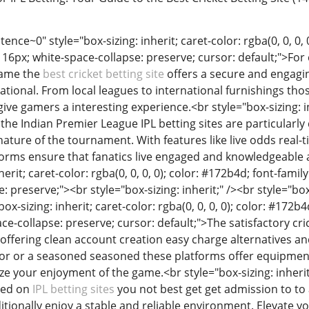
ence~0" style="box-sizing: inherit; caret-color: rgba(0, 0, 0, 
e: 16px; white-space-collapse: preserve; cursor: default;">For
game the
best cricket betting site
offers a secure and engagin
tional. From local leagues to international furnishings tho
ive gamers a interesting experience.<br style="box-sizing: inh
he Indian Premier League IPL betting sites are particularly
ure of the tournament. With features like live odds real-t
forms ensure that fanatics live engaged and knowledgeable
herit; caret-color: rgba(0, 0, 0, 0); color: #172b4d; font-family
: preserve;"><br style="box-sizing: inherit;" /><br style="bo
x-sizing: inherit; caret-color: rgba(0, 0, 0, 0); color: #172b4
ace-collapse: preserve; cursor: default;">The satisfactory cr
ffering clean account creation easy charge alternatives an
tor or a seasoned seasoned these platforms offer equipme
 your enjoyment of the game.<br style="box-sizing: inherit;"
ded on
IPL betting sites
you not best get get admission to to a
ditionally enjoy a stable and reliable environment. Elevate y