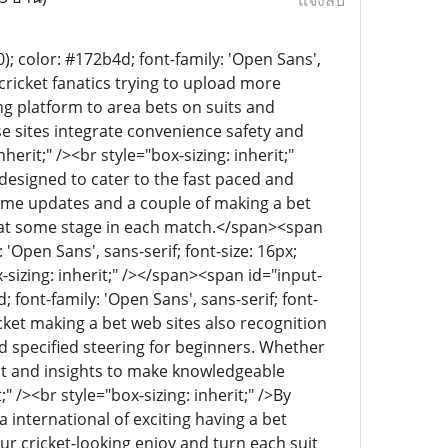
แจ้งลบ
0); color: #172b4d; font-family: 'Open Sans',
 cricket fanatics trying to upload more
g platform to area bets on suits and
se sites integrate convenience safety and
erit;" /><br style="box-sizing: inherit;"
 designed to cater to the fast paced and
ime updates and a couple of making a bet
 at some stage in each match.</span><span
: 'Open Sans', sans-serif; font-size: 16px;
x-sizing: inherit;" /></span><span id="input-
d; font-family: 'Open Sans', sans-serif; font-
icket making a bet web sites also recognition
d specified steering for beginners. Whether
nt and insights to make knowledgeable
 /><br style="box-sizing: inherit;" />By
 international of exciting having a bet
our cricket-looking enjoy and turn each suit